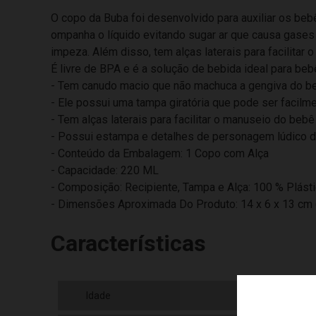
O copo da Buba foi desenvolvido para auxiliar os beb
ompanha o líquido evitando sugar ar que causa gases
impeza. Além disso, tem alças laterais para facilitar 
É livre de BPA e é a solução de bebida ideal para b
- Tem canudo macio que não machuca a gengiva do b
- Ele possui uma tampa giratória que pode ser facilm
- Tem alças laterais para facilitar o manuseio do beb
- Possui estampa e detalhes de personagem lúdico de
- Conteúdo da Embalagem: 1 Copo com Alça
- Capacidade: 220 ML
- Composição: Recipiente, Tampa e Alça: 100 % Plást
- Dimensões Aproximada Do Produto: 14 x 6 x 13 cm 
Características
Idade
12