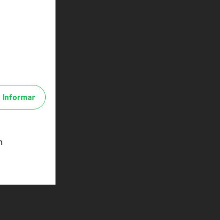
Informar
m