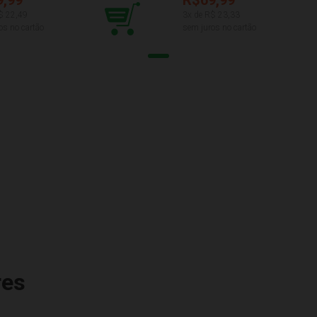
$
22,49
3
x de R$
23,33
os no cartão
sem juros no cartão
res