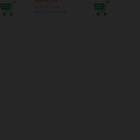
2
x de R$
24,99
sem juros no cartão