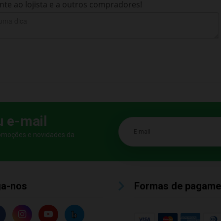
te ao lojista e a outros compradores!
u e-mail
E-mail
romoções e novidades da
ga-nos
Formas de pagame