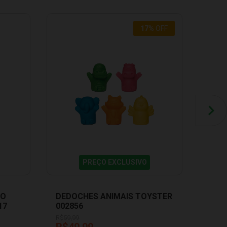
17
%
OFF
PREÇO EXCLUSIVO
DO
DEDOCHES ANIMAIS TOYSTER
17
002856
R$
59,99
R$49,99