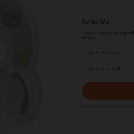
Avise-Me
Para ser avisado da dispon
abaixo.