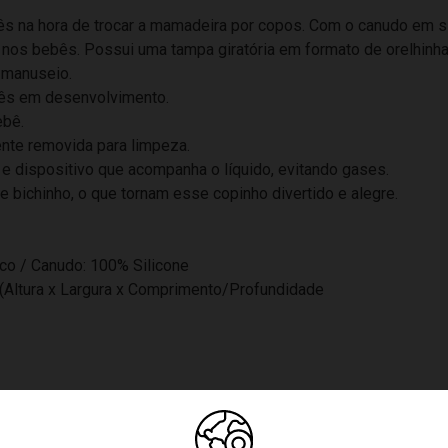
ês na hora de trocar a mamadeira por copos. Com o canudo em sil
 nos bebês. Possui uma tampa giratória em formato de orelhinha
o manuseio.
ebês em desenvolvimento.
ebê.
ente removida para limpeza.
ê e dispositivo que acompanha o líquido, evitando gases.
 bichinho, o que tornam esse copinho divertido e alegre.
ico / Canudo: 100% Silicone
(Altura x Largura x Comprimento/Profundidade
m+