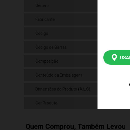
Gênero
Mas
Fabricante
Bub
Código
144
Código de Barras
790
USA
Composição
Plá
Conteúdo da Embalagem
01 
Dimensões do Produto (A,L,C)
14 x
Cor Produto
Azu
Quem Comprou, Também Levou