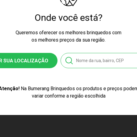
culino
Onde você está?
a
Queremos oferecer os melhores brinquedos com
55
os melhores preços da sua região.
8103744551
R SUA LOCALIZAÇÃO
stico e Silicone
Copo com Alça Gatinho Azul
Atenção!
Na Bumerang Brinquedos os produtos e preços pode
 6 x 13 cm
variar conforme a região escolhida
l