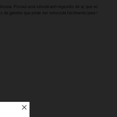
icone. Possui uma válvula anti-ingestão de ar, que ac
s de gatinho que pode ser removida facilmente para l