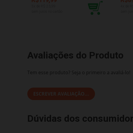
5
x de R$
23,99
4
x de R
sem juros no cartão
sem jur
Avaliações do Produto
Tem esse produto? Seja o primeiro a avaliá-lo!
ESCREVER AVALIAÇÃO...
Dúvidas dos consumido