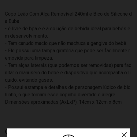
Copo Leão Com Alça Removível 240ml e Bico de Silicone d
a Buba
- é livre de bpa e é a solução de bebida ideal para bebês e
m desenvolvimento.
- Tem canudo macio que não machuca a gengiva do bebê.
- Ele possui uma tampa giratória que pode ser facilmente r
emovida para limpeza.
- Tem alças laterais (que podemos ser removidas) para fac
ilitar o manuseio do bebê e dispositivo que acompanha o lí
quido, evitando gases.
- Possui estampa e detalhes de personagem lúdico de bic
hinho, o que tornam esse copinho divertido e alegre.
Dimensões aproximadas (AxLxP): 14cm x 12cm x 8cm
Características