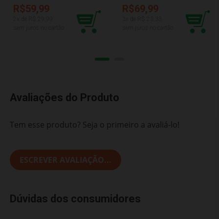
R$59,99
R$69,99
2
x de R$
29,99
3
x de R$
23,33
sem juros no cartão
sem juros no cartão
Avaliações do Produto
Tem esse produto? Seja o primeiro a avaliá-lo!
ESCREVER AVALIAÇÃO...
Dúvidas dos consumidores