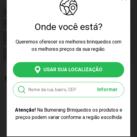
Idade
12m+
Onde você está?
Fabricante
Buba
Conteúdo da
01 Copo com Alça Coroa
Embalagem
Leãozinho Laranja
Queremos oferecer os melhores brinquedos com
os melhores preços da sua região.
Dimensões do Produto
14 x 12 x 8 cm
(A,L,C)
USAR SUA LOCALIZAÇÃO
Quem Comprou, Também Levou
Informar
PREÇO EXCLUSIVO
PREÇO EXCLUSIVO
Atenção!
Na Bumerang Brinquedos os produtos e
preços podem variar conforme a região escolhida
BRINQUEDO DE
REDUTOR DE
BANHO LETRAS E
ASSENTO DOBRÁVEL
NUMEROS BUBA 10738
CORUJA BUBA 13779