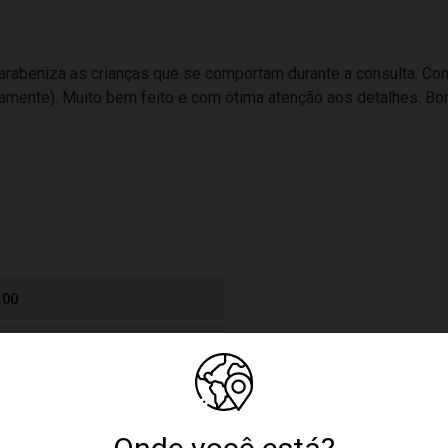
arabeniza as crianças que se comportam durante a consulta. Con
amente). Muito bem feito e com ótima atenção aos detalhes. Bom
.00
BRI-3587/2018-1
 4 Anos