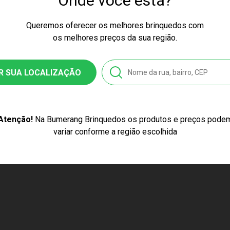
Onde você está?
cores podem variar entre as imagens mostradas acima e o produto.
Queremos oferecer os melhores brinquedos com
inino
os melhores preços da sua região.
R SUA LOCALIZAÇÃO
nquedo
5
Atenção!
Na Bumerang Brinquedos os produtos e preços pode
4131050958
variar conforme a região escolhida