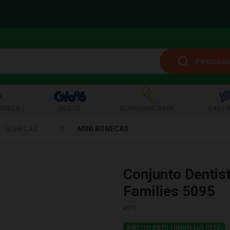
ABEÇA
GLOOB
BUMERANG BABY
BABY A
BONECAS
MINI BONECAS
Conjunto Dentis
Families 5095
4571
PREÇO EXCLUSIVO DO SITE