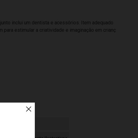
junto inclui um dentista e acessórios. Item adequado
 para estimular a criatividade e imaginação em crianç