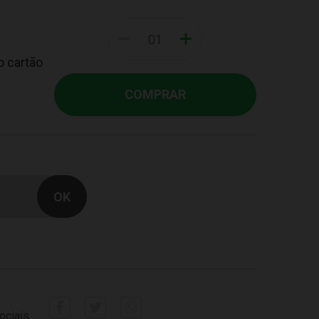
-
+
o cartão
COMPRAR
ociais