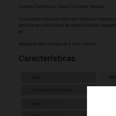
Conjunto Dentista do Campo Sylvanian Families
O pai coelho chocolate adora ser dentista e sempre p
para brincar com a clínica do campo (vendido separad
as.
Adequado para crianças de 3 anos e acima.
Características
Peso
699
Certificado/ Selo Inmetro
IP-
Idade
3 a