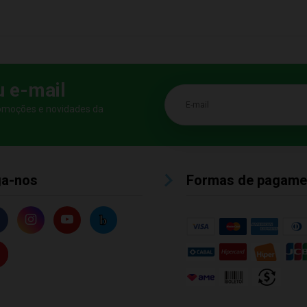
u e-mail
E-mail
romoções e novidades da
ga-nos
Formas de pagame