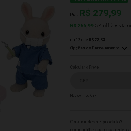
R$ 279,99
Por:
R$
265,99
5% off à vista n
ou
12
x
de
R$ 23,33
Opções de Parcelamento:
Calcular o Frete
Não sei meu CEP
Gostou desse produto?
compartilhe nas suas redes s