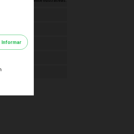
 Imagens meramente ilustrativas.
Informar
m