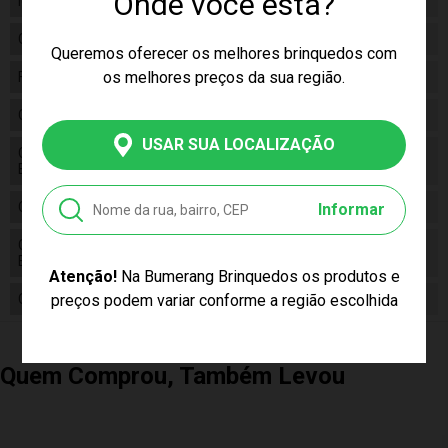
Onde você está?
Idade
03+
Gênero
Feminino
Queremos oferecer os melhores brinquedos com
os melhores preços da sua região.
Fabricante
Shiny Toys
Código
001418
USAR SUA LOCALIZAÇÃO
Código de
7908650704220
Barras
Composição
Metal, Plástico, Tecido
Informar
Conteúdo da
01 Conjunto Cozinha Infantil de
Embalagem
Panelinhas Shiny Toys 001418
Atenção!
Na Bumerang Brinquedos os produtos e
preços podem variar conforme a região escolhida
Cor Produto
Multicor
Quem Comprou, Também Levou