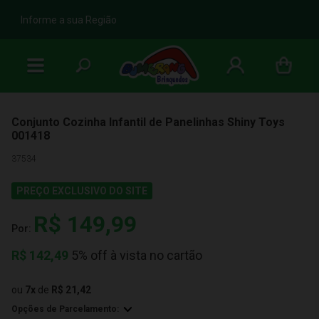
b
Informe a sua Região
Conjunto Cozinha Infantil de Panelinhas Shiny Toys
001418
37534
PREÇO EXCLUSIVO DO SITE
R$ 149,99
Por:
R$
142,49
5% off à vista no cartão
ou
7
x
de
R$ 21,42
Opções de Parcelamento: