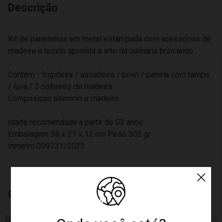
Descrição
Kit de panelinhas em metal estampada com acessórios de
madeira e tecido aprenda a arte da culinaria brincando .
Contém - frigideira / assadeira / bowl / panela com tampa
/ luva / 3 colheres de madeira
Composiçao alumínio e madeira
Idade recomendada a partir de 03 anos
Embalagem 38 x 21 x 12 cm Peso 502 gr
Inmetro 009731/2023
Características