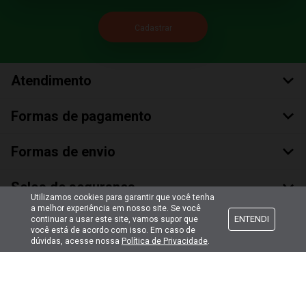
Atendimento
Formas de pagamento
Formas de envio
Selos de segurança
Utilizamos cookies para garantir que você tenha
a melhor experiência em nosso site. Se você
ENTENDI
continuar a usar este site, vamos supor que
você está de acordo com isso. Em caso de
dúvidas, acesse nossa
Política de Privacidade
.
Copyright © 2018 Todos Os Direitos Reservados
Bumerang Brinquedos Eireli – EPP CNPJ: 28.497.265/0001-66