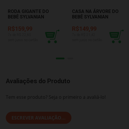
RODA GIGANTE DO
CASA NA ÁRVORE DO
BEBÊ SYLVANIAN
BEBÊ SYLVANIAN
FAMILIES 5333
FAMILIES 5318
R$159,99
R$149,99
7
x de R$
22,85
7
x de R$
21,42
sem juros no cartão
sem juros no cartão
Avaliações do Produto
Tem esse produto? Seja o primeiro a avaliá-lo!
ESCREVER AVALIAÇÃO...