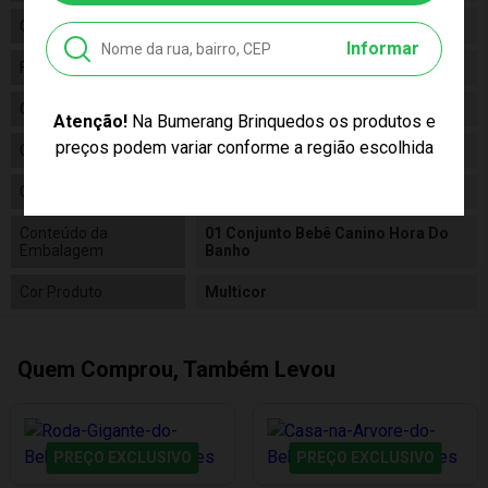
Gênero
Unissex
Informar
Fabricante
Roma Jensen
Código
5516
Atenção!
Na Bumerang Brinquedos os produtos e
preços podem variar conforme a região escolhida
Código de Barras
7896965255165
Composição
Plastico
Conteúdo da
01 Conjunto Bebê Canino Hora Do
Embalagem
Banho
Cor Produto
Multicor
Quem Comprou, Também Levou
PREÇO EXCLUSIVO
PREÇO EXCLUSIVO