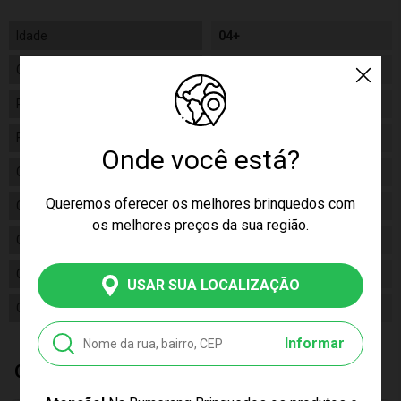
Idade
04+
Gênero
Unissex
Personagem
Luluca
Fabricante
Estrela
Onde você está?
Código
1301952200064
Queremos oferecer os melhores brinquedos com
Código de Barras
7896027561623
os melhores preços da sua região.
Composição
Plástico
Conteúdo da Embalagem
01 Clic Aplic da Luluca
USAR SUA LOCALIZAÇÃO
Cor Produto
Multicor
Informar
Quem Comprou, Também Levou