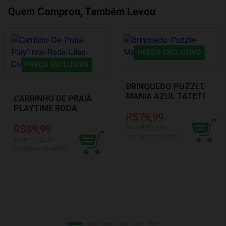
Quem Comprou, Também Levou
PREÇO EXCLUSIVO
PREÇO EXCLUSIVO
BRINQUEDO PUZZLE
MANIA AZUL TATETI
CARRINHO DE PRAIA
0808_AZ
PLAYTIME RODA
R$79,99
LILÁS COTIPLAS 2530
R$89,99
3
x de R$
26,66
sem juros no cartão
4
x de R$
22,49
sem juros no cartão