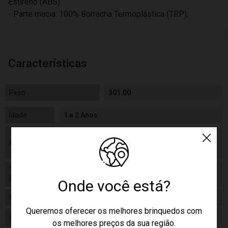
Estireno (ABS).
- Parte macia: 100% Borracha Termoplástica (TRP);
Características
Peso
301.00
Idade
1 a 2 Anos
As cores podem variar entre as imagens
Aviso
mostradas acima e o produto. Imagens
meramente ilustrativas.
Tamanho
12 cm diametro
Produto
Onde você está?
Gênero
Unissex
Queremos oferecer os melhores brinquedos com
Categoria
N/a
os melhores preços da sua região.