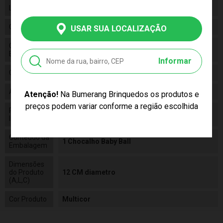
Linha
Baby
Código
11851
USAR SUA LOCALIZAÇÃO
Código de
7908103718514
Barras
Informar
Composição
Acrilonitrila Butadieno Estireno, TRP
Alimentação
N/a
Atenção!
Na Bumerang Brinquedos os produtos e
preços podem variar conforme a região escolhida
Pilhas
False
Inclusas
Conteúdo da
1 Chocalho Baby Ball
Embalagem
Dimensões
do Produto
12 CM diametro
(A,L,C)
Cor Produto
Multicor