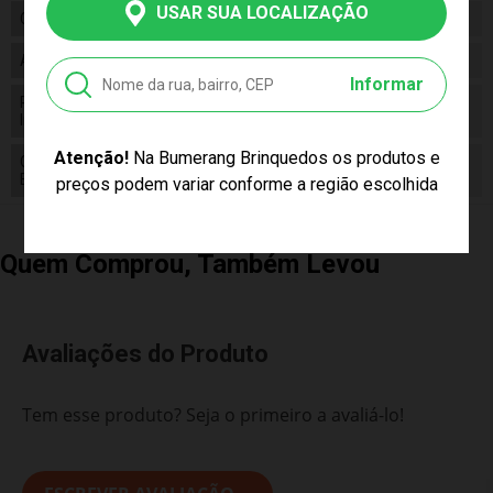
USAR SUA LOCALIZAÇÃO
Composição
Polipropileno e Polímero Termoplástico
Alimentação
N/a
Informar
Pilhas
False
Inclusas
Atenção!
Na Bumerang Brinquedos os produtos e
Conteúdo da
1 Chocalho
Embalagem
preços podem variar conforme a região escolhida
Quem Comprou, Também Levou
Avaliações do Produto
Tem esse produto? Seja o primeiro a avaliá-lo!