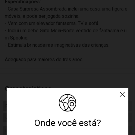
Especificações:
- Casa Surpresa Assombrada inclui uma casa, uma figura e
móveis, e pode ser jogada sozinha.
- Vem com um elevador fantasma, TV e sofá.
- Inclui um bebê Gato Meia-Noite vestido de fantasma e u
m Spookie.
- Estimula brincadeiras imaginativas das crianças.
Adequado para maiores de três anos.
Características
Peso
399.00
Certificado/ Selo Inmetro
004975/2019
Onde você está?
Idade
3 a 4 Anos