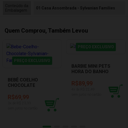
Conteúdo da
01 Casa Assombrada - Sylvanian Families
Embalagem
Quem Comprou, Também Levou
PREÇO EXCLUSIVO
PREÇO EXCLUSIVO
BARBIE MINI PETS
HORA DO BANHO
PUPEE 1288
BEBÊ COELHO
R$89,99
CHOCOLATE
4
x de R$
22,49
SYLVANIAN FAMILIES
sem juros no cartão
5405
R$69,99
3
x de R$
23,33
sem juros no cartão