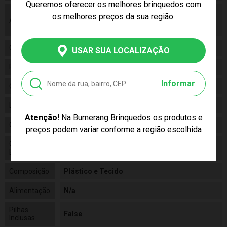
Queremos oferecer os melhores brinquedos com
As cores podem variar entre as imagens
os melhores preços da sua região.
Aviso
mostradas acima e o produto. Imagens
meramente ilustrativas.
Gênero
Feminino
USAR SUA LOCALIZAÇÃO
Personagem
Casa Assombrada - Sylvanian Families
Informar
Categoria
N/a
Linha
Brinquedo
Atenção!
Na Bumerang Brinquedos os produtos e
Código
5542
preços podem variar conforme a região escolhida
Código de
5054131055427
Barras
Composição
Plástico e Tecido
Alimentação
N/a
Pilhas
False
Inclusas