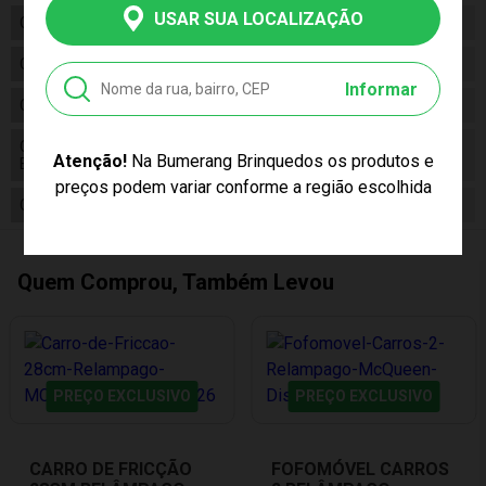
USAR SUA LOCALIZAÇÃO
Código
051226
Código de Barras
7899871621833
Informar
Composição
ABS, Metal
Conteúdo da
01 Carro de Fricção 28cm Relâmpago
Atenção!
Na Bumerang Brinquedos os produtos e
Embalagem
MCQueen
preços podem variar conforme a região escolhida
Cor Produto
Vermelho
Quem Comprou, Também Levou
PREÇO EXCLUSIVO
PREÇO EXCLUSIVO
CARRO DE FRICÇÃO
FOFOMÓVEL CARROS