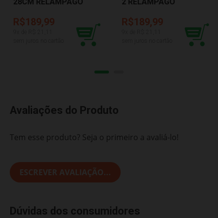
28CM RELÂMPAGO
2 RELÂMPAGO
MCQUEEN TOYNG
MCQUEEN DISNEY
051226
LIDER 49
R$189,99
R$189,99
9
x de R$
21,11
9
x de R$
21,11
sem juros no cartão
sem juros no cartão
Avaliações do Produto
Tem esse produto? Seja o primeiro a avaliá-lo!
ESCREVER AVALIAÇÃO...
Dúvidas dos consumidores