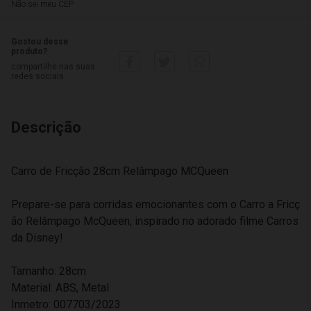
Não sei meu CEP
Gostou desse
produto?
compartilhe nas suas
redes sociais
Descrição
Carro de Fricção 28cm Relâmpago MCQueen
Prepare-se para corridas emocionantes com o Carro a Fricç
ão Relâmpago McQueen, inspirado no adorado filme Carros
da Disney!
Tamanho: 28cm
Material: ABS, Metal
Inmetro: 007703/2023