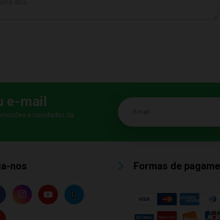
u e-mail
E-mail
romoções e novidades da
ga-nos
Formas de pagame