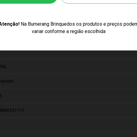
cores podem variar entre as imagens mostradas acima e o produto.
inino
Atenção!
Na Bumerang Brinquedos os produtos e preços pode
variar conforme a região escolhida
RAL
nquedo
1
8960121117