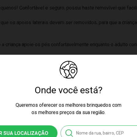
quenos! Confortável e seguro, possui haste removível que facili
 que os apoios laterais devem ser removidos, para que a crian
e a criança apoie os pés confortavelmente enquanto o adulto co
Onde você está?
Queremos oferecer os melhores brinquedos com
os melhores preços da sua região.
2.00
 2 Anos
R SUA LOCALIZAÇÃO