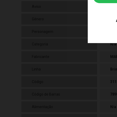
Aviso
As 
Gênero
Fem
Personagem
N/A
Categoria
N/a
Fabricante
MA
Linha
Bri
Código
311
Código de Barras
789
Alimentação
N/a