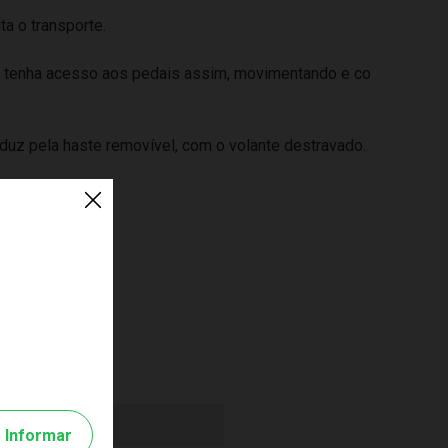
ta o transporte.
ça tenha acesso aos pedais assim, movimentando e co
nduz pela haste removível, com o volante destravado.
Informar