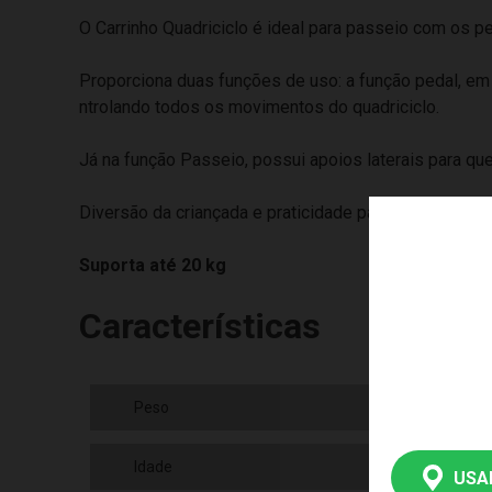
O Carrinho Quadriciclo é ideal para passeio com os pe
Proporciona duas funções de uso: a função pedal, em
ntrolando todos os movimentos do quadriciclo.
Já na função Passeio, possui apoios laterais para qu
Diversão da criançada e praticidade para os papais.
Suporta até 20 kg
Características
Peso
662
Idade
1 a
USA