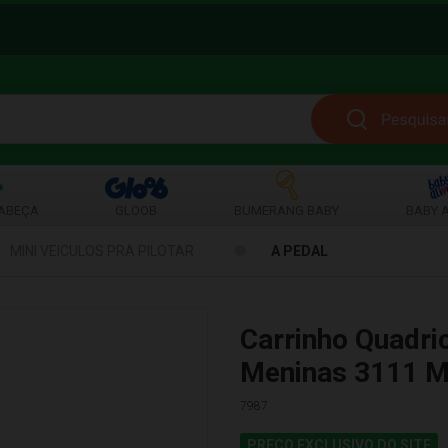
ABEÇA
GLOOB
BUMERANG BABY
BABY A
MINI VEICULOS PRA PILOTAR
A PEDAL
Carrinho Quadri
Meninas 3111 M
7987
PREÇO EXCLUSIVO DO SITE