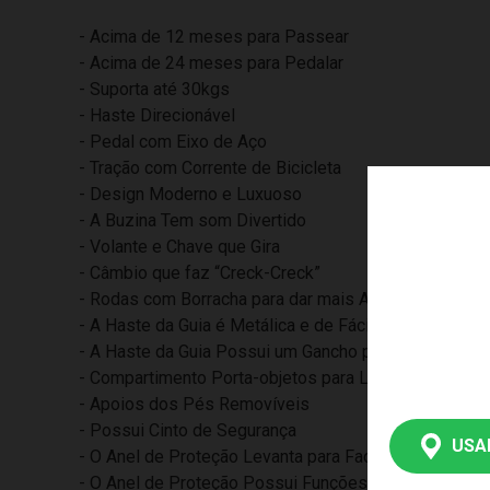
- Acima de 12 meses para Passear
- Acima de 24 meses para Pedalar
- Suporta até 30kgs
- Haste Direcionável
- Pedal com Eixo de Aço
- Tração com Corrente de Bicicleta
- Design Moderno e Luxuoso
- A Buzina Tem som Divertido
- Volante e Chave que Gira
- Câmbio que faz “Creck-Creck”
- Rodas com Borracha para dar mais Aderência ao Chã
- A Haste da Guia é Metálica e de Fácil Remoção
- A Haste da Guia Possui um Gancho para Pendurar Bo
- Compartimento Porta-objetos para Levar o que quis
- Apoios dos Pés Removíveis
- Possui Cinto de Segurança
USA
- O Anel de Proteção Levanta para Facilitar o Acesso 
- O Anel de Proteção Possui Funções Didáticas