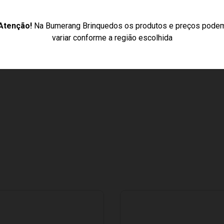
Atenção!
Na Bumerang Brinquedos os produtos e preços pode
m Empurrador BM Car - Maral
variar conforme a região escolhida
m