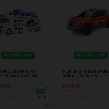
PREÇO EXCLUSIVO
PREÇO EXCLUSIVO
NHÃO CEGONHEIRA
PICK UP S-10 DE BOMBE
EL RX BRANCO ROMA
ROMA JENSEN 1152
EN 1308
59,99
R$69,99
 R$
21,66
3
x de R$
23,33
os no cartão
sem juros no cartão