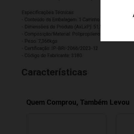
Especificações Técnicas:
- Conteúdo da Embalagem: 1 Carrinho de Passeio co
- Dimensões do Produto (AxLxP): 51,5 x 52,0 x 99,0c
- Composição/Material: Polipropileno, Aço, Borracha
- Peso: 7,366kgs
- Certificação: IP-BRI-2066/2023-12
- Código do Fabricante: 3180
Características
Quem Comprou, Também Levou