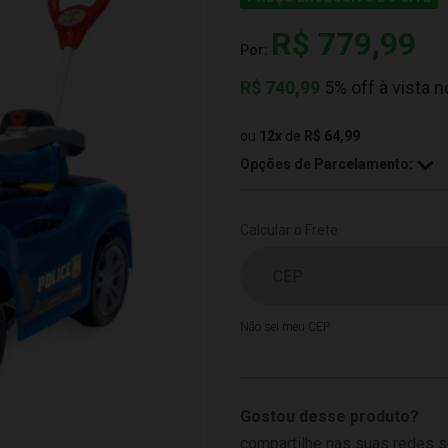
R$ 779,99
Por:
R$
740,99
5% off à vista n
ou
12
x
de
R$ 64,99
Opções de Parcelamento:
Calcular o Frete
Não sei meu CEP
Gostou desse produto?
compartilhe nas suas redes s