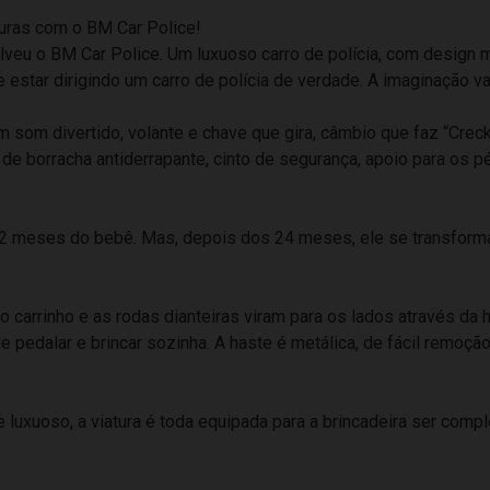
uras com o BM Car Police!
veu o BM Car Police. Um luxuoso carro de polícia, com design m
star dirigindo um carro de polícia de verdade. A imaginação vai 
 som divertido, volante e chave que gira, câmbio que faz “Creck
e borracha antiderrapante, cinto de segurança, apoio para os pés
 12 meses do bebê. Mas, depois dos 24 meses, ele se transform
 carrinho e as rodas dianteiras viram para os lados através da ha
ode pedalar e brincar sozinha. A haste é metálica, de fácil remo
luxuoso, a viatura é toda equipada para a brincadeira ser compl