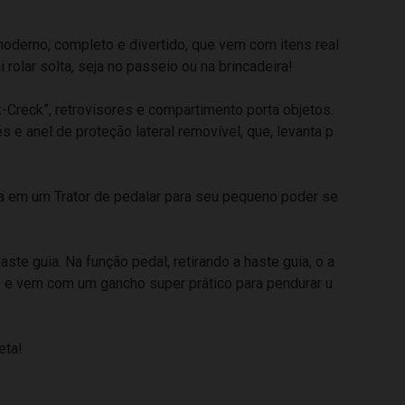
oderno, completo e divertido, que vem com itens real
rolar solta, seja no passeio ou na brincadeira!
-Creck”, retrovisores e compartimento porta objetos.
 e anel de proteção lateral removível, que, levanta p
a em um Trator de pedalar para seu pequeno poder se
ste guia. Na função pedal, retirando a haste guia, o a
ção e vem com um gancho super prático para pendurar u
eta!