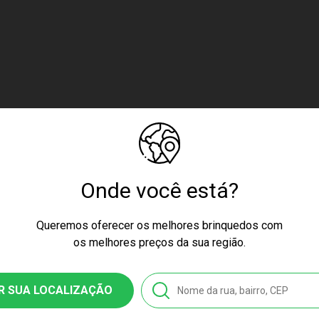
Onde você está?
o e não Patinar
Queremos oferecer os melhores brinquedos com
lsa ou Sacola até 1,5kg.
os melhores preços da sua região.
er
R SUA LOCALIZAÇÃO
da Criança.