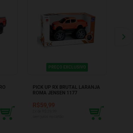
PREÇO EXCLUSIVO
IRO
PICK UP RX BRUTAL LARANJA
CARR
ROMA JENSEN 1177
AMA
R$59,99
R$7
2
x de R$
29,99
3
x de 
sem juros no cartão
sem ju