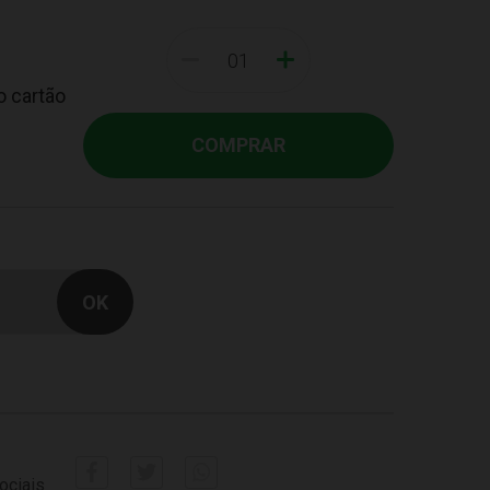
-
+
o cartão
COMPRAR
ociais