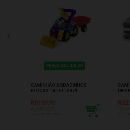
PREÇO EXCLUSIVO
CAMINHÃO RODADINHOS
CAMI
BLOCKS TATETI 0879
DIES
JENS
R$139,99
R$2
6
x de R$
23,33
12
x de
sem juros no cartão
sem jur