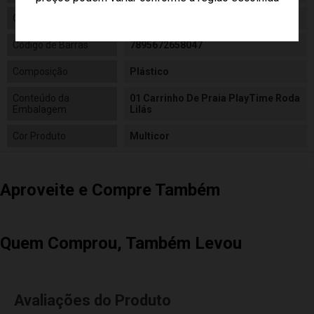
Código
2530
Código de Barras
7895672658047
Composição
Plástico
Conteúdo da
01 Carrinho De Praia PlayTime Roda
Embalagem
Lilás
Cor Produto
Multicor
Aproveite e Compre Também
Quem Comprou, Também Levou
Avaliações do Produto