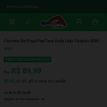
b
Informe a sua Região
Carrinho De Praia PlayTime Roda Lilás Cotiplas 2530
38006
PREÇO EXCLUSIVO DO SITE
R$ 89,99
Por:
R$
85,49
5% off à vista no cartão
ou
4
x
de
R$ 22,49
Opções de Parcelamento: