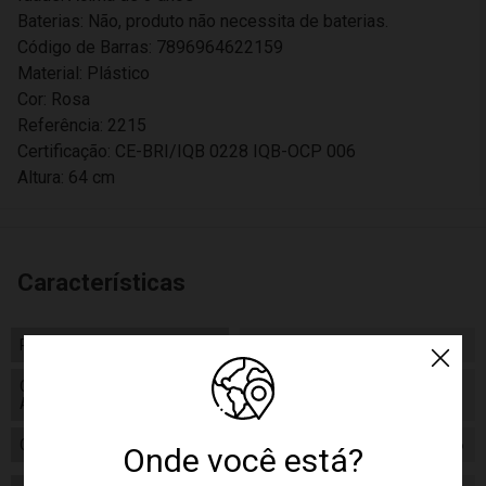
Baterias: Não, produto não necessita de baterias.
Código de Barras: 7896964622159
Material: Plástico
Cor: Rosa
Referência: 2215
Certificação: CE-BRI/IQB 0228 IQB-OCP 006
Altura: 64 cm
Características
Peso
1500.00
Código de Homologação
Código de Homologação
Anatel
Anatel
Certificado/ Selo Inmetro
CE-BRI/IQB 0228 IQB-OCP 006
Onde você está?