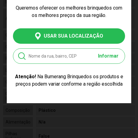
Idade
03+
Queremos oferecer os melhores brinquedos com
As cores podem variar entre as imagens
os melhores preços da sua região.
Aviso
mostradas acima e o produto. Imagens
meramente ilustrativas.
Gênero
Feminino
USAR SUA LOCALIZAÇÃO
Categoria
N/a
Informar
Fabricante
Cotiplas
Linha
Brinquedo
Atenção!
Na Bumerang Brinquedos os produtos e
Código
2215
preços podem variar conforme a região escolhida
Código de
7896964622159
Barras
Composição
Plástico
Alimentação
N/a
Pilhas
False