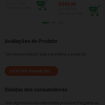
PLASTIC 425
R$59,99
3
x de R$
26,66
sem juros no cartão
2
x de R$
29,99
sem juros no cartão
Avaliações do Produto
Tem esse produto? Seja o primeiro a avaliá-lo!
ESCREVER AVALIAÇÃO...
Dúvidas dos consumidores
Tem alguma dúvida sobre este produto? Pergunte ao