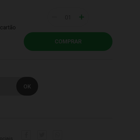
-
+
 cartão
COMPRAR
ociais