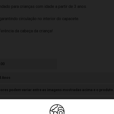
ndado para crianças com idade a partir de 3 anos.
arantindo circulação no interior do capacete.
erência da cabeça da criança!
.00
 4 Anos
cores podem variar entre as imagens mostradas acima e o produto.
inino