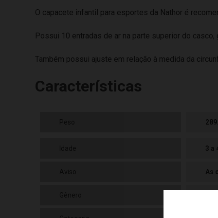
O capacete infantil para esportes da Nathor é recome
Possui 10 entradas de ar na parte superior do casco, g
Também possui ajuste em relação à medida da circunf
Características
Peso
289
Idade
3 a
Aviso
As 
Gênero
Fem