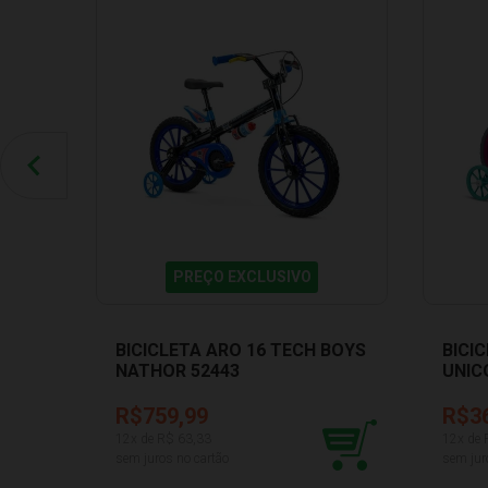
PREÇO EXCLUSIVO
BICICLETA ARO 16 TECH BOYS
BICI
NATHOR 52443
UNIC
1001
R$759,99
R$3
12
x de R$
63,33
12
x de
sem juros no cartão
sem jur