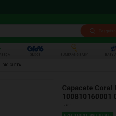
ABEÇA
GLOOB
BUMERANG BABY
BABY A
BICICLETA
Capacete Coral 
100810160001 
12483
PREÇO EXCLUSIVO DO SITE