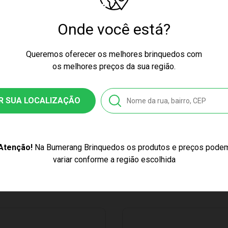
Onde você está?
nquedo
810160001 0062
Queremos oferecer os melhores brinquedos com
os melhores preços da sua região.
8322522576
R SUA LOCALIZAÇÃO
se
Atenção!
Na Bumerang Brinquedos os produtos e preços pode
Capacete - Coral Pink e Preto
variar conforme a região escolhida