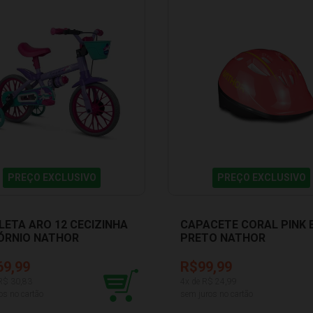
PREÇO EXCLUSIVO
PREÇO EXCLUSIVO
CLETA ARO 12 CECIZINHA
CAPACETE CORAL PINK 
ÓRNIO NATHOR
PRETO NATHOR
50160020
100810160001 0062
69,99
R$99,99
 R$
30,83
4
x de R$
24,99
os no cartão
sem juros no cartão