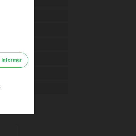
Informar
m