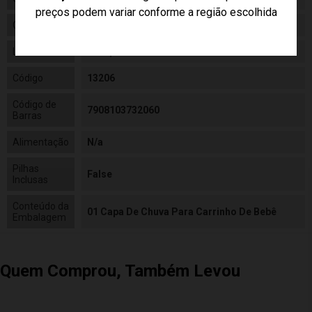
preços podem variar conforme a região escolhida
Categoria
N/a
Linha
Brinquedo
Código
13206
Código de
7908103732060
Barras
Alimentação
N/a
Pilhas
False
Inclusas
Conteúdo da
01 Capa De Chuva Para Carrinho De Bebê
Embalagem
Quem Comprou, Também Levou