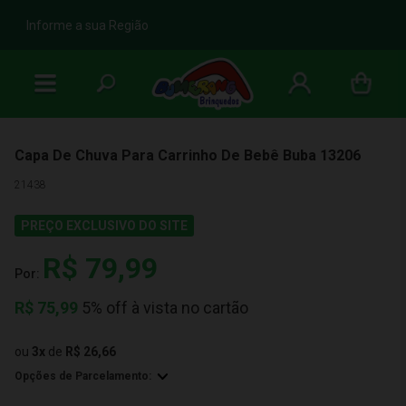
b
Informe a sua Região
Capa De Chuva Para Carrinho De Bebê Buba 13206
21438
PREÇO EXCLUSIVO DO SITE
R$ 79,99
Por:
R$
75,99
5% off à vista no cartão
ou
3
x
de
R$ 26,66
Opções de Parcelamento: