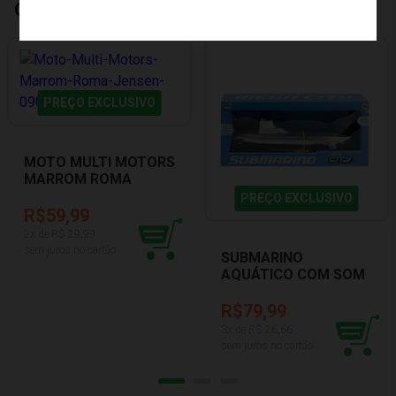
Quem Comprou, Também Levou
PREÇO EXCLUSIVO
MOTO MULTI MOTORS
MARROM ROMA
JENSEN 0902
PREÇO EXCLUSIVO
R$59,99
2
x de R$
29,99
sem juros no cartão
SUBMARINO
AQUÁTICO COM SOM
BBR R3350
R$79,99
3
x de R$
26,66
sem juros no cartão