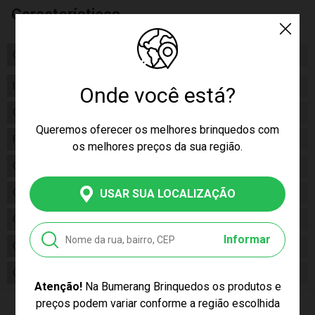
Características
Certificado/ Selo Inmetro
Inmetro 012562/2022
Idade
03+
Onde você está?
Gênero
Masculino
Queremos oferecer os melhores brinquedos com
Fabricante
Shiny Toys
os melhores preços da sua região.
Código
001375
Código de Barras
USAR SUA LOCALIZAÇÃO
7908650703797
Composição
Plástico
Informar
Conteúdo da Embalagem
01 Caminhão Escavadeira 1/50
Cor Produto
Multicor
Atenção!
Na Bumerang Brinquedos os produtos e
preços podem variar conforme a região escolhida