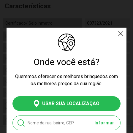
Características
Certificado/ Selo Inmetro
007323/2021
Idade
12m+
Gênero
Masculino
Fabricante
Maral
Onde você está?
Código
4134
Queremos oferecer os melhores brinquedos com
Código de Barras
7898960121346
os melhores preços da sua região.
Composição
Plástico
USAR SUA LOCALIZAÇÃO
Conteúdo da
01 Caminhão de Bombeiro Turbo
Embalagem
Truck
Cor Produto
Vermelho
Informar