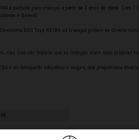
é perfeito para crianças a partir de 3 anos de idade. Com 17 
istente e durável.
esmonta BBR Toys R3184, as crianças podem se divertir monta
 mas isso não impede que as crianças criem suas próprias histó
4 é um brinquedo educativo e seguro, que proporciona divers
.00
 4 Anos