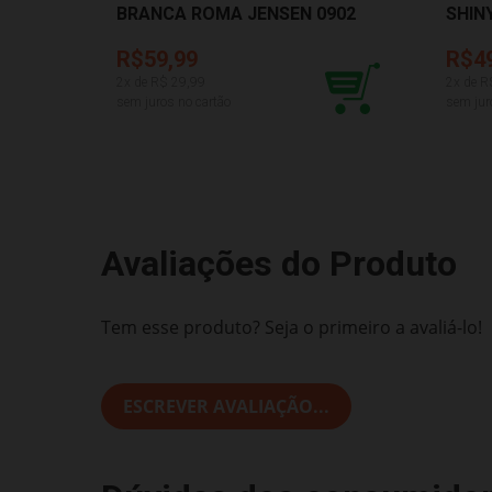
BRANCA ROMA JENSEN 0902
SHIN
R$59,99
R$4
2
x de R$
29,99
2
x de R
sem juros no cartão
sem jur
Avaliações do Produto
Tem esse produto? Seja o primeiro a avaliá-lo!
ESCREVER AVALIAÇÃO...