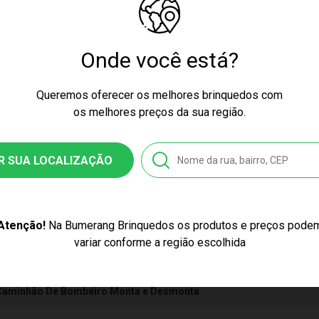
cores podem variar entre as imagens mostradas acima e o produto.
culino
Onde você está?
Queremos oferecer os melhores brinquedos com
os melhores preços da sua região.
nquedo
84
R SUA LOCALIZAÇÃO
5228435378
Atenção!
Na Bumerang Brinquedos os produtos e preços pode
variar conforme a região escolhida
se
Caminhão De Bombeiro Monta e Desmonta