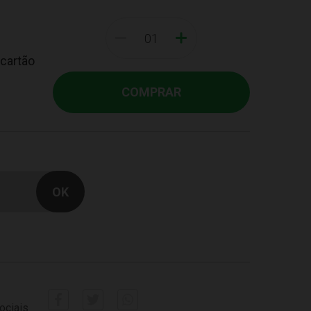
-
+
 cartão
COMPRAR
ociais