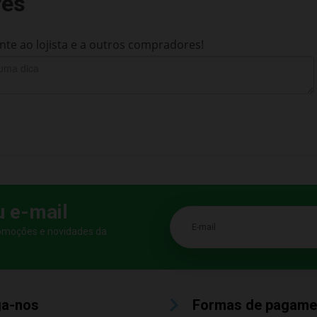
res
te ao lojista e a outros compradores!
u e-mail
E-mail
romoções e novidades da
ga-nos
Formas de pagame