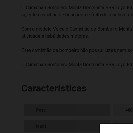
O Caminhão Bombeiro Monta Desmonta BBR Toys R3184 
ra, este caminhão de brinquedo é feito de plástico res
Com o modelo Veículo Caminhão de Bombeiro Monta D
atividade e habilidades motoras.
Este caminhão de bombeiro não possui luzes nem som,
O Caminhão Bombeiro Monta Desmonta BBR Toys R318
Características
Peso
400
Idade
3 a