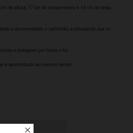
cm de altura, 17 cm de comprimento e 14 cm de largu
ndo e desmontando o caminhão, estimulando sua cri
rias e brinquem por horas a fio.
ão e aprendizado ao mesmo tempo.