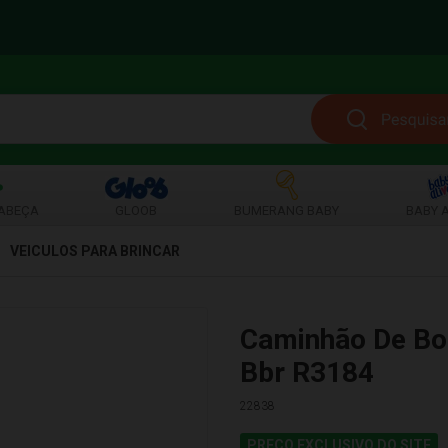
ABEÇA
GLOOB
BUMERANG BABY
BABY A
VEICULOS PARA BRINCAR
Caminhão De Bo
Bbr R3184
22838
PREÇO EXCLUSIVO DO SITE