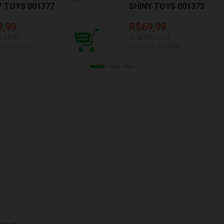
Y TOYS 001377
SHINY TOYS 001373
9,99
R$69,99
$
24,99
3
x de R$
23,33
os no cartão
sem juros no cartão