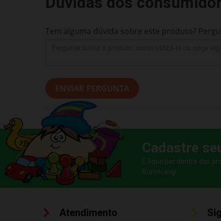
Dúvidas dos consumido
Tem alguma dúvida sobre este produto? Pergun
ENVIAR PERGUNTA
Cadastre se
E fique por dentro das p
Bumerang!
Atendimento
Si