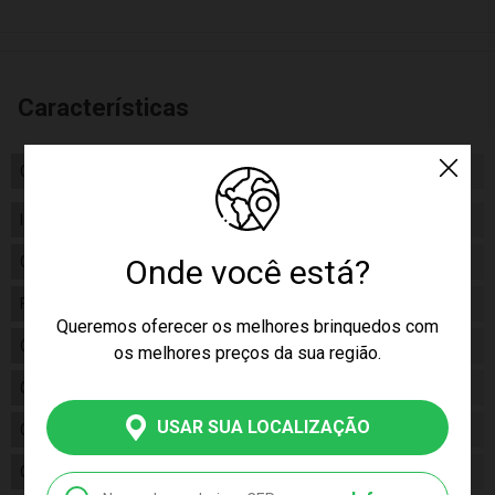
Características
Certificado/ Selo Inmetro
InMetro 006 059/2023
Idade
03+
Onde você está?
Gênero
Masculino
Fabricante
BBR Toys
Queremos oferecer os melhores brinquedos com
Código
BBRT023
os melhores preços da sua região.
Código de Barras
7898534534350
USAR SUA LOCALIZAÇÃO
Composição
100% PP
Conteúdo da Embalagem
01 Caminhão Caçamba Truck