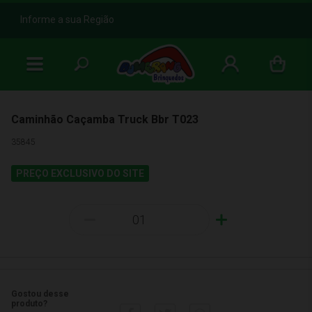
b
Informe a sua Região
Caminhão Caçamba Truck Bbr T023
35845
PREÇO EXCLUSIVO DO SITE
-
+
Gostou desse
produto?