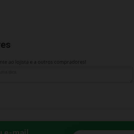
res
te ao lojista e a outros compradores!
u e-mail
E-mail