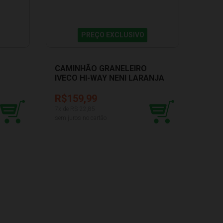
PREÇO EXCLUSIVO
CAMINHÃO GRANELEIRO
CAMI
IVECO HI-WAY NENI LARANJA
GRA
USUAL 621
617
R$159,99
R$1
7
x de R$
22,85
6
x de 
sem juros no cartão
sem ju