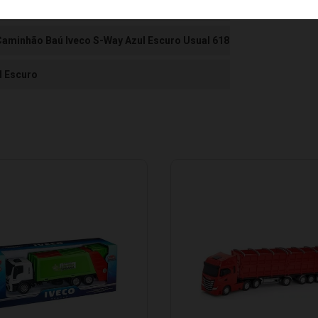
stico
Caminhão Baú Iveco S-Way Azul Escuro Usual 618
l Escuro