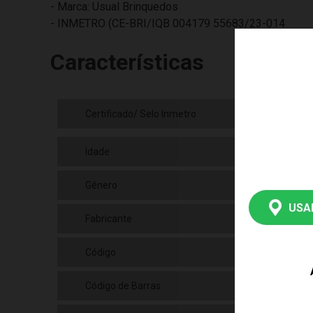
- Marca: Usual Brinquedos
- INMETRO (CE-BRI/IQB 004179 55683/23-014
Características
Certificado/ Selo Inmetro
INM
Idade
03+
Gênero
Mas
USA
Fabricante
Usu
Código
618
Código de Barras
789