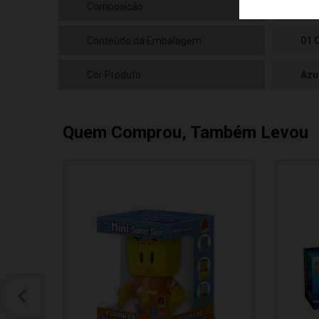
Composição
Plá
Conteúdo da Embalagem
01 
Cor Produto
Azu
Quem Comprou, Também Levou