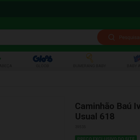
ABEÇA
GLOOB
BUMERANG BABY
BABY A
Caminhão Baú I
Usual 618
39535
PREÇO EXCLUSIVO DO SITE