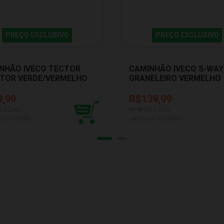
PREÇO EXCLUSIVO
PREÇO EXCLUSIVO
NHÃO IVECO TECTOR
CAMINHÃO IVECO S-WAY
TOR VERDE/VERMELHO
GRANELEIRO VERMELHO
L 342
USUAL 617
9,99
R$139,99
$
22,49
6
x de R$
23,33
os no cartão
sem juros no cartão