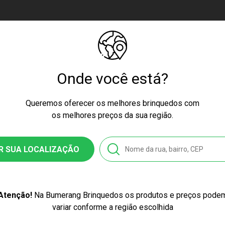
Onde você está?
ETRO (CE-BRI/IQB 004179 55683/23-014
Queremos oferecer os melhores brinquedos com
os melhores preços da sua região.
culino
R SUA LOCALIZAÇÃO
al Plastic
Atenção!
Na Bumerang Brinquedos os produtos e preços pode
8300576188
variar conforme a região escolhida