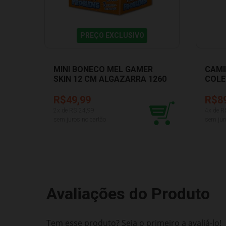
PREÇO EXCLUSIVO
MINI BONECO MEL GAMER
CAMI
SKIN 12 CM ALGAZARRA 1260
COLE
USUA
R$49,99
R$8
2
x de R$
24,99
4
x de R
sem juros no cartão
sem jur
Avaliações do Produto
Tem esse produto? Seja o primeiro a avaliá-lo!