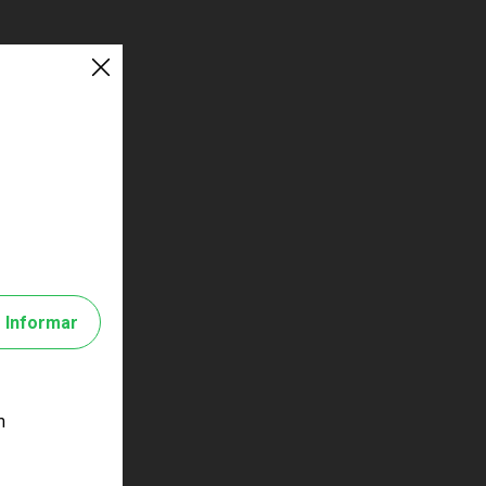
Informar
m