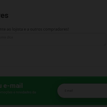
res
te ao lojista e a outros compradores!
u e-mail
E-mail
romoções e novidades da