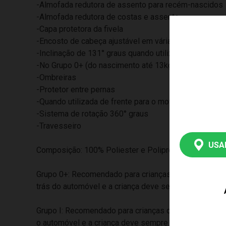
-Almofada redutora de assento para recém-nascidos
-Almofada redutora de costas e assento
-Capa protetora da fivela
-Encosto de cabeça ajustável em várias posições
-Inclinação de 131° graus quando utilizada de costa
-No Grupo 0+ (do nascimento até 13kg) 1 posição (ma
-Ombreiras
-Protetor entre pernas
-Quando utilizada de frente para o movimento pode 
-Sistema de rotação 360° graus
-Travesseiro
USA
Composição: 100% Poliester e Polipropileno
Grupo 0+: Recomendado para crianças com peso até 13
trás do automóvel e a criança deve sempre estar presa
Grupo I: Recomendado para crianças com peso de 9 a 
o automóvel e a criança deve sempre estar presa pelo 