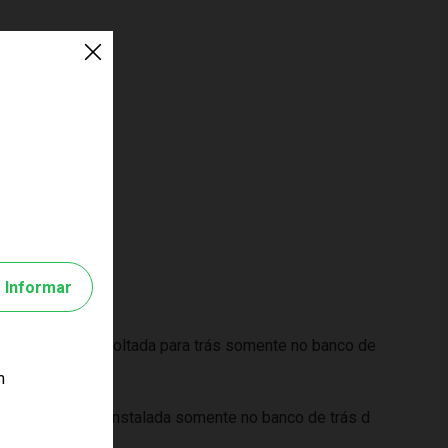
Informar
 ser instalada voltada para trás somente no banco de
m
deira deve ser instalada somente no banco de trás d