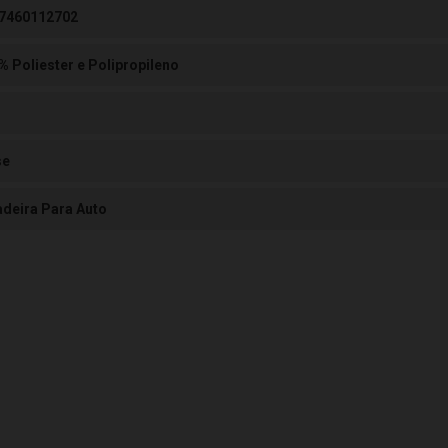
7460112702
% Poliester e Polipropileno
se
adeira Para Auto