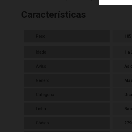
Características
Peso
105
Idade
1 a
Aviso
As 
Gênero
Mas
Categoria
Dis
Linha
Bab
Código
279