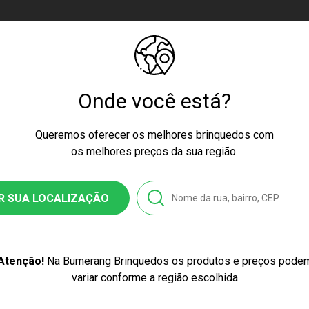
s para o movimento (medida em uma superfície plana)
is reclinada) Instalada de costas para o movimento
Onde você está?
Queremos oferecer os melhores brinquedos com
ser ajustada com apenas uma mão
os melhores preços da sua região.
R SUA LOCALIZAÇÃO
 Kg. Medindo até 80 Cm ou com 1 Ano de idade. A cadeira deve
 pelo cinto da cadeirinha e pelo cinto do automóvel.
Atenção!
Na Bumerang Brinquedos os produtos e preços pode
variar conforme a região escolhida
18 Kg. Medindo até 1 M ou com 1 Ano e 6 Meses de idade. A ca
cinto da cadeirinha e pelo cinto do automóvel.