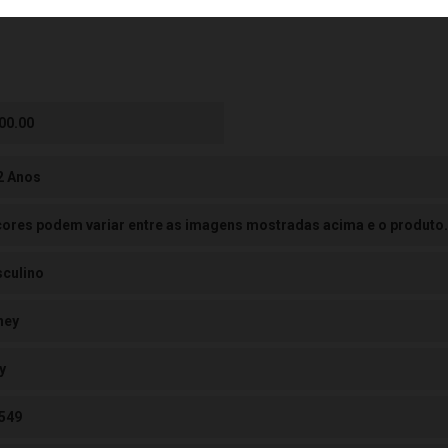
00.00
 2 Anos
cores podem variar entre as imagens mostradas acima e o produto.
culino
ney
y
549