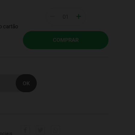
-
+
o cartão
COMPRAR
ociais