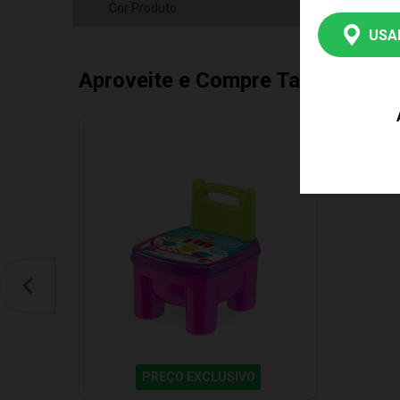
Cor Produto
Mul
USA
Aproveite e Compre Também
PREÇO EXCLUSIVO