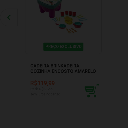
PREÇO EXCLUSIVO
CADEIRA BRINKADEIRA
COZINHA ENCOSTO AMARELO
DISMAT MK201
R$119,99
5
x de R$
23,99
sem juros no cartão