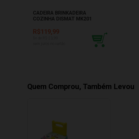
CADEIRA BRINKADEIRA
COZINHA DISMAT MK201
R$119,99
5
x de R$
23,99
sem juros no cartão
Quem Comprou, Também Levou