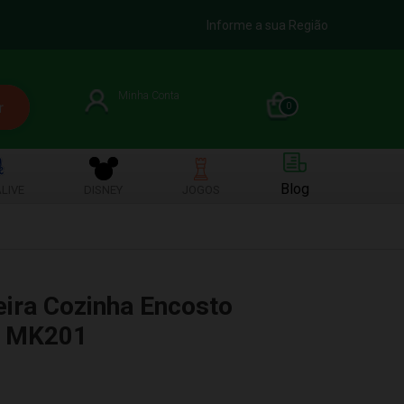
Informe a sua Região
Minha Conta
0
Blog
LIVE
DISNEY
JOGOS
eira Cozinha Encosto
t MK201