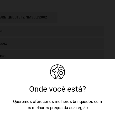
BRI/IQB001312 NM300/2002
m+
ssex
mat
201
2472871522
Onde você está?
stico
Queremos oferecer os melhores brinquedos com
Cadeira Brinkadeira Cozinha Encosto Amarelo Dismat MK201
os melhores preços da sua região.