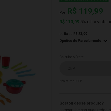
R$ 119,99
Por:
R$
113,99
5% off à vista n
ou
5
x
de
R$ 23,99
Opções de Parcelamento:
Calcular o Frete
Não sei meu CEP
Gostou desse produto?
compartilhe nas suas redes s