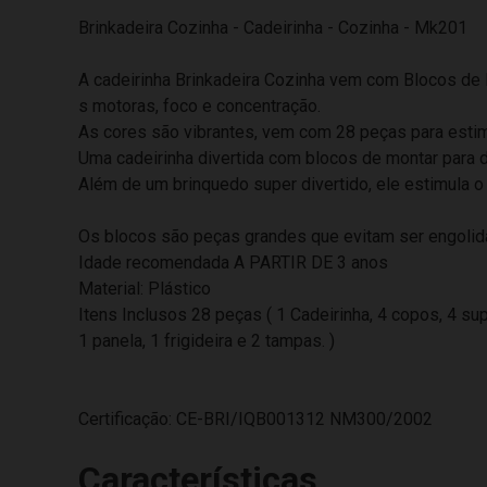
Brinkadeira Cozinha - Cadeirinha - Cozinha - Mk201
A cadeirinha Brinkadeira Cozinha vem com Blocos de M
s motoras, foco e concentração.
As cores são vibrantes, vem com 28 peças para estimul
Uma cadeirinha divertida com blocos de montar para di
Além de um brinquedo super divertido, ele estimula o
Os blocos são peças grandes que evitam ser engolid
Idade recomendada A PARTIR DE 3 anos
Material: Plástico
Itens Inclusos 28 peças ( 1 Cadeirinha, 4 copos, 4 su
1 panela, 1 frigideira e 2 tampas. )
Certificação: CE-BRI/IQB001312 NM300/2002
Características