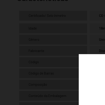
Certificado/ Selo Inmetro
CE-
Idade
18
Gênero
Uni
Fabricante
Dis
Código
MK
Código de Barras
789
Composição
Plá
Conteúdo da Embalagem
01 