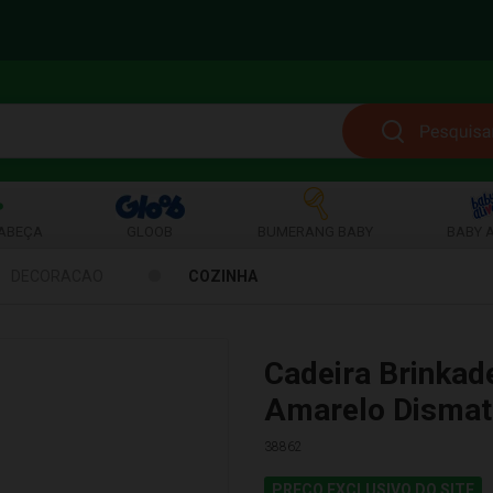
ABEÇA
GLOOB
BUMERANG BABY
BABY A
DECORACAO
COZINHA
Cadeira Brinkad
Amarelo Disma
38862
PREÇO EXCLUSIVO DO SITE