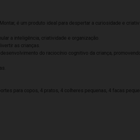
ontar, é um produto ideal para despertar a curiosidade e criati
ar a inteligência, criatividade e organização.
vertir as crianças.
 desenvolvimento do raciocínio cognitivo da criança, promovend
as.
portes para copos, 4 pratos, 4 colheres pequenas, 4 facas pequen