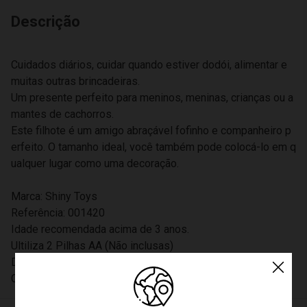
Descrição
Cuidados diários, cuidar quando estiver dodói, alimentar e
muitas outras brincadeiras.
Um presente perfeito para meninos, meninas, crianças ou a
mantes de cachorros.
Este filhote é um amigo abraçável fofinho e companheiro p
erfeito. O tamanho ideal, você também pode colocá-lo em q
ualquer lugar como uma decoração.
Marca: Shiny Toys
Referência: 001420
Idade recomendada acima de 3 anos.
Ultiliza 2 Pilhas AA (Não inclusas)
Dimensões do Produto na Embalagem: 18 x 14 x 18 cm
Certificado Inmetro: 009484/2023