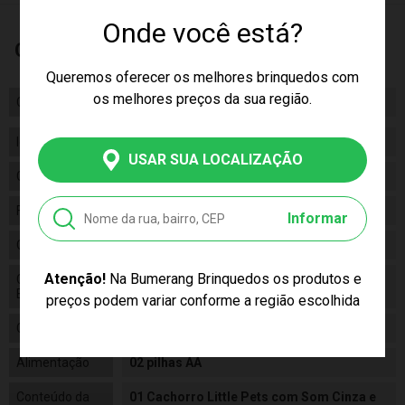
Onde você está?
Características
Queremos oferecer os melhores brinquedos com
os melhores preços da sua região.
Certificado/ Selo Inmetro
Inmetro: 009484/2023
Idade
03+
USAR SUA LOCALIZAÇÃO
Gênero
Unissex
Fabricante
Shiny Toys
Informar
Código
001420_CZBCO
Atenção!
Na Bumerang Brinquedos os produtos e
Código de
7893120615239
Barras
preços podem variar conforme a região escolhida
Composição
Pelucia
Alimentação
02 pilhas AA
Conteúdo da
01 Cachorro Little Pets com Som Cinza e