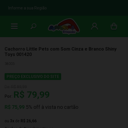
b
Informe a sua Região
Cachorro Little Pets com Som Cinza e Branco Shiny
Toys 001420
38003
PREÇO EXCLUSIVO DO SITE
De:
R$ 89,99
R$ 79,99
Por:
R$
75,99
5% off à vista no cartão
ou
3
x
de
R$ 26,66