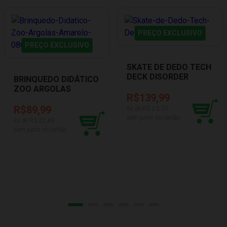
PREÇO EXCLUSIVO
PREÇO EXCLUSIVO
SKATE DE DEDO TECH
DECK DISORDER
BRINQUEDO DIDÁTICO
SUNNY 002893
ZOO ARGOLAS
R$139,99
AMARELO 0866
TATETI
R$89,99
6
x de R$
23,33
sem juros no cartão
4
x de R$
22,49
sem juros no cartão