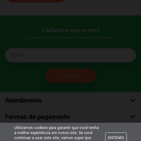
Cadastre seu e-mail
E fique por dentro das promoções e novidades da Bumerang!
E-mail
Atendimento
Formas de pagamento
Utilizamos cookies para garantir que você tenha
Formas de envio
a melhor experiência em nosso site. Se você
ENTENDI
continuar a usar este site, vamos supor que