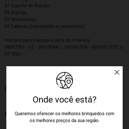
01 Suporte de Argolas
05 Argolas
03 Mordedores
02 Cabeças (macaquinho e cachorrinho)
Indicado para crianças a partir de 9 meses
INMETRO - CE - BRI/INNAC - 02008-03A - NM300/2002 O
CP 0061
Características
Onde você está?
Aproveite e Compre Também
Queremos oferecer os melhores brinquedos com
os melhores preços da sua região.