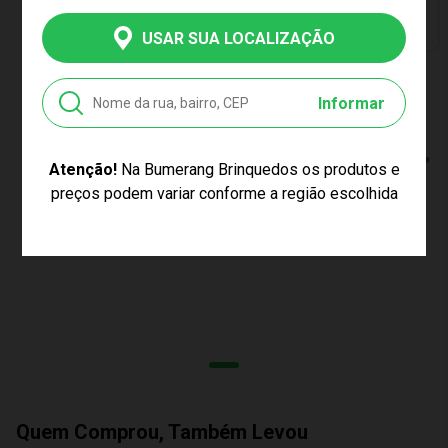
PREÇO EXCLUSIVO
USAR SUA LOCALIZAÇÃO
BRINQUEDO DIDÁTICO
Informar
ZOO ARGOLAS 0866
TATETI
R$99,99
Atenção!
Na Bumerang Brinquedos os produtos e
4
x de R$
24,99
preços podem variar conforme a região escolhida
sem juros no cartão
Quem Comprou, Também Levou