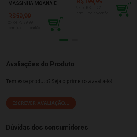
R$199,99
MASSINHA MOANA E
9
x de R$
22,22
AMIGOS COTIPLAS
sem juros no cartão
2692
R$59,99
2
x de R$
29,99
sem juros no cartão
Avaliações do Produto
Tem esse produto? Seja o primeiro a avaliá-lo!
ESCREVER AVALIAÇÃO...
Dúvidas dos consumidores