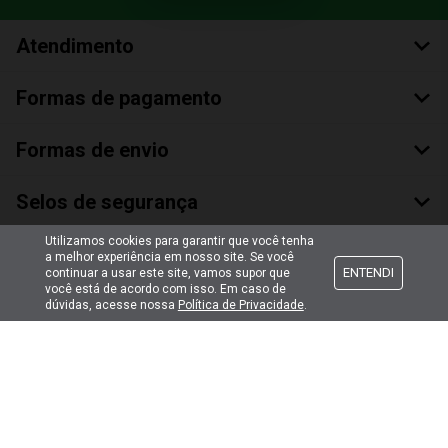
Atendimento
Formas de pagamento
Formas de envio
Selos de segurança
Utilizamos cookies para garantir que você tenha
a melhor experiência em nosso site. Se você
ENTENDI
continuar a usar este site, vamos supor que
você está de acordo com isso. Em caso de
dúvidas, acesse nossa
Política de Privacidade
.
Copyright © 2018 Todos Os Direitos Reservados
Bumerang Brinquedos Eireli – EPP CNPJ: 28.497.265/0001-66