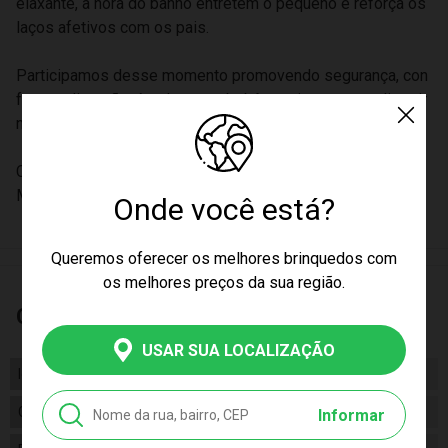
elaxante, a hora do banho entretém o pequeno e reforça os
laços afetivos com os pais.
Participamos desse momento promovendo segurança, con
forto e diversão, é tudo que o bebê precisa para se distrair
na hora do banho..
Certificação: CE-BRI-INNAC-00110-13A
Material : Estireno (ABS)
Onde você está?
Queremos oferecer os melhores brinquedos com
os melhores preços da sua região.
Características
USAR SUA LOCALIZAÇÃO
Idade
06m+
Gênero
Feminino
Informar