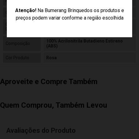
Fabricante
Buba
Atenção!
Na Bumerang Brinquedos os produtos e
Código
13608
preços podem variar conforme a região escolhida
Código de
7841234140118
Barras
100% Acrilonitrila Butadieno Estireno
Composição
(ABS)
Cor Produto
Rosa
Aproveite e Compre Também
Quem Comprou, Também Levou
Avaliações do Produto