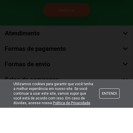
Atendimento
Formas de pagamento
Formas de envio
Selos de segurança
Utilizamos cookies para garantir que você tenha
a melhor experiência em nosso site. Se você
ENTENDI
continuar a usar este site, vamos supor que
você está de acordo com isso. Em caso de
dúvidas, acesse nossa
Política de Privacidade
.
Copyright © 2018 Todos Os Direitos Reservados
Bumerang Brinquedos Eireli – EPP CNPJ: 28.497.265/0001-66