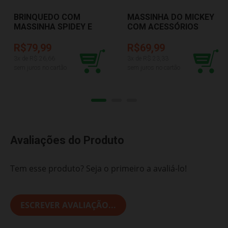
BRINQUEDO COM
MASSINHA DO MICKEY
MASSINHA SPIDEY E
COM ACESSÓRIOS
AMIGOS COTIPLAS
COTIPLAS 2722
2700
R$79,99
R$69,99
3
x de R$
26,66
3
x de R$
23,33
sem juros no cartão
sem juros no cartão
Avaliações do Produto
Tem esse produto? Seja o primeiro a avaliá-lo!
ESCREVER AVALIAÇÃO...