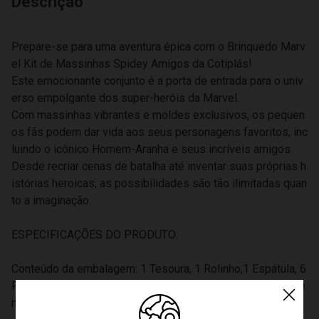
Descrição
Prepare-se para uma aventura épica com o Brinquedo Marv
el Kit de Massinhas Spidey Amigos da Cotiplás!
Este emocionante conjunto é a porta de entrada para o univ
erso empolgante dos super-heróis da Marvel.
Com massinhas vibrantes e moldes exclusivos, os pequen
os fãs podem dar vida aos seus personagens favoritos, inc
luindo o icônico Homem-Aranha e seus incríveis amigos.
Desde recriar cenas de batalha até inventar suas próprias h
istórias heroicas, as possibilidades são tão ilimitadas quan
to a imaginação.
ESPECIFICAÇÕES DO PRODUTO:
Conteúdo da embalagem: 1 Tesoura, 1 Rolinho,1 Espátula, 6
Potes de Massinha de 50g cada, 4 Moldes dos Personage
ns do Spidey