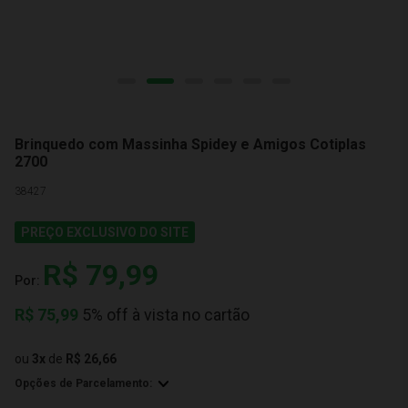
Brinquedo com Massinha Spidey e Amigos Cotiplas
2700
38427
PREÇO EXCLUSIVO DO SITE
R$ 79,99
Por:
R$
75,99
5% off à vista no cartão
ou
3
x
de
R$ 26,66
Opções de Parcelamento: