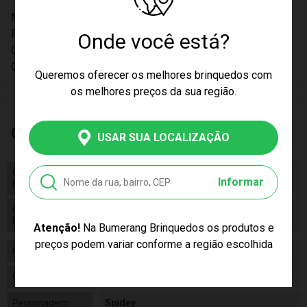
Marca: Cotiplás
Faixa Etária acima de 3 anos
Onde você está?
Composição: plástico e massinha
Código De Barras: 7896964627000
Queremos oferecer os melhores brinquedos com
os melhores preços da sua região.
Características
USAR SUA LOCALIZAÇÃO
Código de
Código de Homologação Anatel
Informar
Homologação Anatel
Certificado/ Selo
Certificado Inmetro: IQB OCP 0006
Inmetro
009693/2022
Atenção!
Na Bumerang Brinquedos os produtos e
preços podem variar conforme a região escolhida
Idade
03+
Gênero
Unissex
Personagem
Spidey