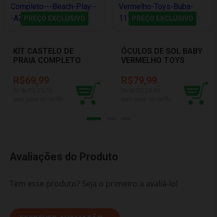
PREÇO EXCLUSIVO
PREÇO EXCLUSIVO
KIT CASTELO DE
ÓCULOS DE SOL BABY
PRAIA COMPLETO
VERMELHO TOYS
BEACH PLAY AZUL
BUBA 11744
USUAL PLASTIC 423
R$69,99
R$79,99
3
x de R$
23,33
3
x de R$
26,66
sem juros no cartão
sem juros no cartão
Avaliações do Produto
Tem esse produto? Seja o primeiro a avaliá-lo!