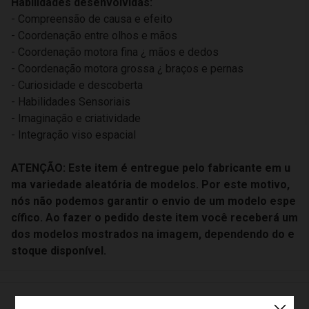
Habilidades desenvolvidas:
- Compreensão de causa e efeito
- Coordenação entre olhos e mãos
- Coordenação motora fina ¿ mãos e dedos
- Coordenação motora grossa ¿ braços e pernas
- Curiosidade e descoberta
- Habilidades Sensoriais
- Imaginação e criatividade
- Integração viso espacial
ATENÇÃO: Este item é entregue pelo fabricante em u
ma variedade aleatória de modelos. Por este motivo,
nós não podemos garantir o envio de um modelo espe
cífico. Ao fazer o pedido deste item você receberá um
dos modelos mostrados na imagem, dependendo do e
stoque disponível.