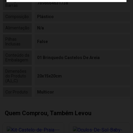
Código de
7898664631738
Barras
Composição
Plástico
Alimentação
N/a
Pilhas
False
Inclusas
Conteúdo da
01 Brinquedo Castelos De Areia
Embalagem
Dimensões
do Produto
20x15x20cm
(A,L,C)
Cor Produto
Multicor
Quem Comprou, Também Levou