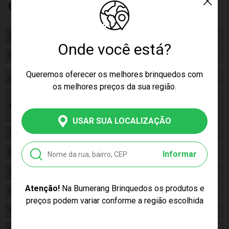
Características
Peso
301.00
Onde você está?
Certificado/ Selo Inmetro
004910/2021
Queremos oferecer os melhores brinquedos com
Idade
1 a 2 Anos
os melhores preços da sua região.
As cores podem variar entre as imagens
Aviso
mostradas acima e o produto. Imagens
meramente ilustrativas.
USAR SUA LOCALIZAÇÃO
Gênero
Unissex
Categoria
N/a
Informar
Fabricante
Tateti
Atenção!
Na Bumerang Brinquedos os produtos e
Linha
Brinquedo
preços podem variar conforme a região escolhida
Código
3012