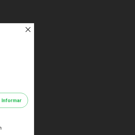
Informar
m