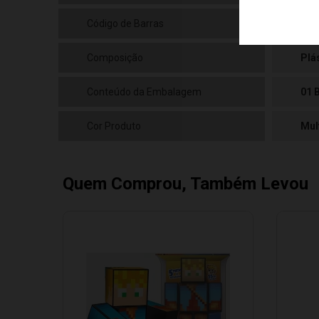
Código de Barras
789
Composição
Plá
Conteúdo da Embalagem
01 
Cor Produto
Mul
Quem Comprou, Também Levou