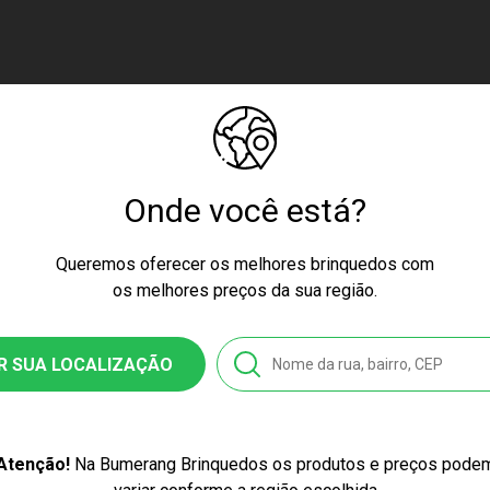
igo de Homologação Anatel
Onde você está?
tificado/ Selo Inmetro 002012/2022
Queremos oferecer os melhores brinquedos com
os melhores preços da sua região.
ssex
R SUA LOCALIZAÇÃO
glau
azarra
Atenção!
Na Bumerang Brinquedos os produtos e preços pode
3.1513