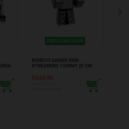
PREÇO EXCLUSIVO
BONECO GAMER SKIN
MINI
ARRA
STREAMERS TOMMY 25 CM
SKIN
ALGAZARRA 1226
R$69,99
R$4
3
x de R$
23,33
2
x de 
sem juros no cartão
sem ju