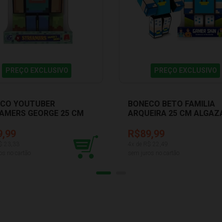
PREÇO EXCLUSIVO
PREÇO EXCLUSIVO
CO YOUTUBER
BONECO BETO FAMILIA
AMERS GEORGE 25 CM
ARQUEIRA 25 CM ALGAZ
ZARRA 3.03.1227
1257
9,99
R$89,99
$
23,33
4
x de R$
22,49
os no cartão
sem juros no cartão