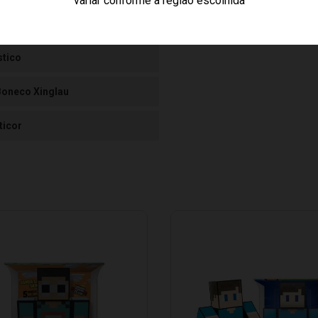
variar conforme a região escolhida
7447214588
stico
Boneco Xinglau
ticor