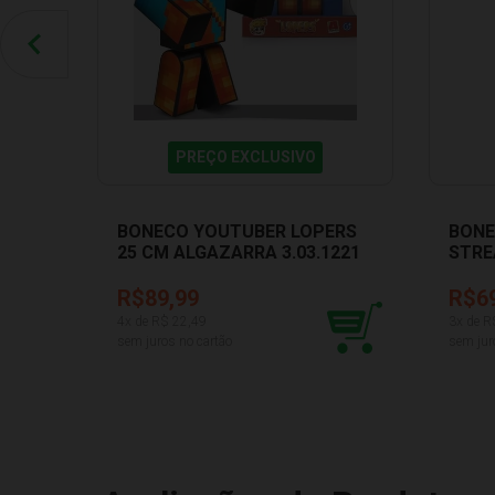
PREÇO EXCLUSIVO
BONECO YOUTUBER LOPERS
BONE
25 CM ALGAZARRA 3.03.1221
STRE
ALGA
R$89,99
R$6
4
x de R$
22,49
3
x de R
sem juros no cartão
sem jur