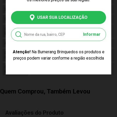
Linha
Brinquedo
USAR SUA LOCALIZAÇÃO
Código
2715
Código de
7899455907155
Barras
Informar
Alimentação
N/a
Atenção!
Na Bumerang Brinquedos os produtos e
Pilhas
False
Inclusas
preços podem variar conforme a região escolhida
Conteúdo da
01 Boneco Vinil Bita - Mundo Bita
Embalagem
Quem Comprou, Também Levou
Avaliações do Produto