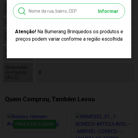
Código de
7841234071922
Informar
Barras
Alimentação
N/a
Atenção!
Na Bumerang Brinquedos os produtos e
Pilhas
False
preços podem variar conforme a região escolhida
Inclusas
Conteúdo da
01 Boneco Super Man - Dc Comics
Embalagem
Dimensões
do Produto
0
(A,L,C)
Quem Comprou, Também Levou
PREÇO EXCLUSIVO