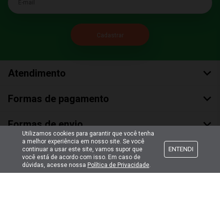
Atendimento
Formas de pagamento
Formas de envio
Utilizamos cookies para garantir que você tenha
a melhor experiência em nosso site. Se você
Selos de segurança
ENTENDI
continuar a usar este site, vamos supor que
você está de acordo com isso. Em caso de
dúvidas, acesse nossa
Política de Privacidade
.
Copyright © 2018 Todos Os Direitos Reservados