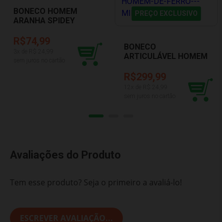
BONECO HOMEM
PREÇO EXCLUSIVO
ARANHA SPIDEY
AMAZING MARVEL
F1935
R$74,99
BONECO
3
x de R$
24,99
ARTICULÁVEL HOMEM
sem juros no cartão
DE FERRO MARVEL
0553 MIMO
R$299,99
12
x de R$
24,99
sem juros no cartão
Avaliações do Produto
Tem esse produto? Seja o primeiro a avaliá-lo!
ESCREVER AVALIAÇÃO...