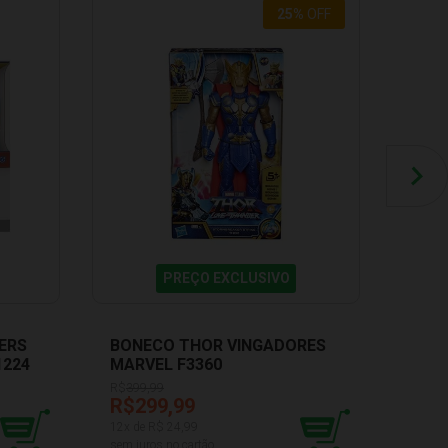
25
%
OFF
PREÇO EXCLUSIVO
ERS
BONECO THOR VINGADORES
BON
1224
MARVEL F3360
STR
ALG
R$
399,99
R$299,99
R$6
12
x de R$
24,99
3
x de 
sem juros no cartão
sem ju