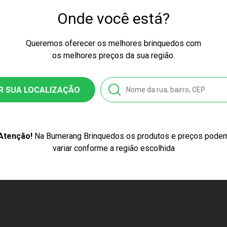
culino
Onde você está?
azarra
Queremos oferecer os melhores brinquedos com
os melhores preços da sua região.
7
7447216612
R SUA LOCALIZAÇÃO
stico
Boneco Própolis Turma do Problems 25 cm Algazarra 1311
Atenção!
Na Bumerang Brinquedos os produtos e preços pode
variar conforme a região escolhida
ticor