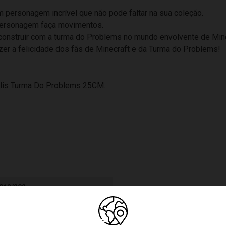
 personagem incrível que não pode faltar na sua coleção.
 personagem faça movimentos.
construir com a turma do Problems no mundo envolvente de Mine
er a felicidade dos fãs de Minecraft e da Turma do Problems!
lis Turma Do Problems 25CM.
012/202