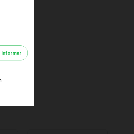
Informar
m