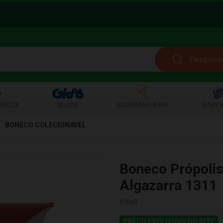
ABEÇA
GLOOB
BUMERANG BABY
BABY A
BONECO COLECIONAVEL
Boneco Própoli
Algazarra 1311
37660
PREÇO EXCLUSIVO DO SITE