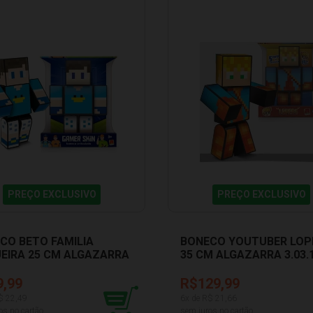
PREÇO EXCLUSIVO
PREÇO EXCLUSIVO
CO BETO FAMILIA
BONECO YOUTUBER LOP
EIRA 25 CM ALGAZARRA
35 CM ALGAZARRA 3.03.
9,99
R$129,99
$
22,49
6
x de R$
21,66
os no cartão
sem juros no cartão