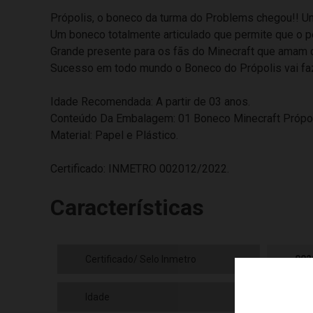
Própolis, o boneco da turma do Problems chegou!! Um
Um boneco totalmente articulado que permite que o
Grande presente para os fãs do Minecraft que amam 
Sucesso em todo mundo o Boneco do Própolis vai faz
Idade Recomendada: A partir de 03 anos.
Conteúdo Da Embalagem: 01 Boneco Minecraft Própo
Material: Papel e Plástico.
Certificado: INMETRO 002012/2022.
Características
Certificado/ Selo Inmetro
002
Idade
03+