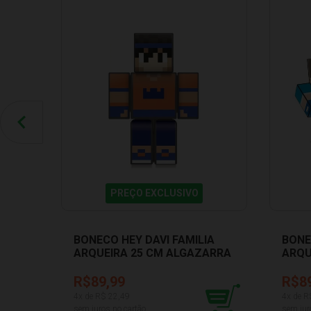
PREÇO EXCLUSIVO
BONECO HEY DAVI FAMILIA
BONE
ARQUEIRA 25 CM ALGAZARRA
ARQU
1258
1257
R$89,99
R$8
4
x de R$
22,49
4
x de R
sem juros no cartão
sem jur