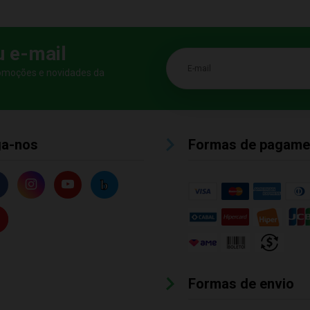
u e-mail
E-mail
romoções e novidades da
ga-nos
Formas de pagame
Formas de envio