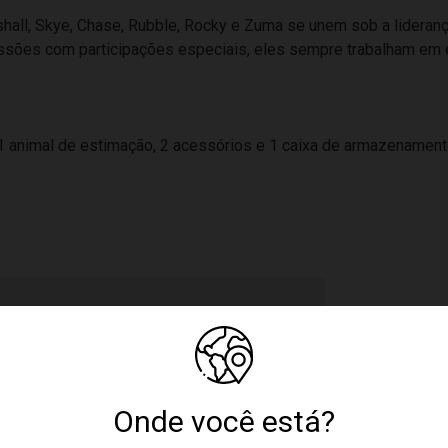
shall, Skye, Chase, Rubble, Rocky e Zuma se unem sob a lideran
sões com participações especiais, eles sempre trabalham em eq
 1 animal de estimação, 2 acessórios e 1 caixa de armazenamen
culino
se
Onde você está?
ny