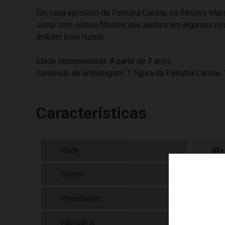
Em cada episódio de Patrulha Canina, os filhotes Mar
Junto com outros filhotes que ajudam em algumas mis
ambém bom humor.
Idade recomendada: A partir de 3 anos
Conteúdo da embalagem: 1 figura da Patrulha Canina,
Características
Idade
03+
Gênero
Mas
Personagem
Cha
Fabricante
Sun