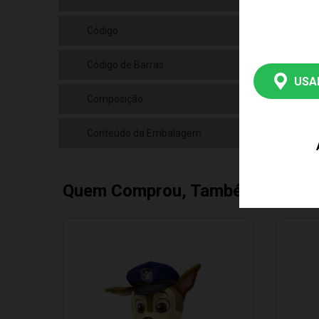
Código
323
Código de Barras
789
USA
Composição
Plá
Conteúdo da Embalagem
01 
Quem Comprou, Também Levou