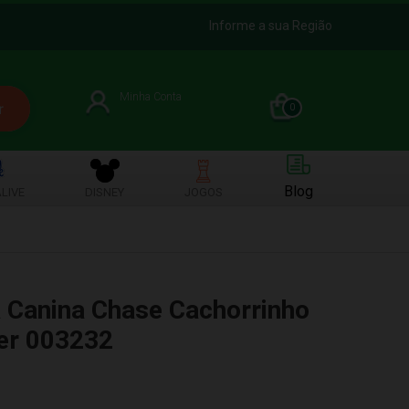
Informe a sua Região
Minha Conta
0
Blog
LIVE
DISNEY
JOGOS
 Canina Chase Cachorrinho
er 003232