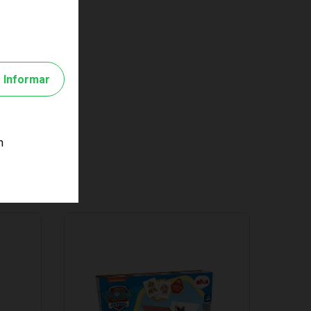
Informar
m