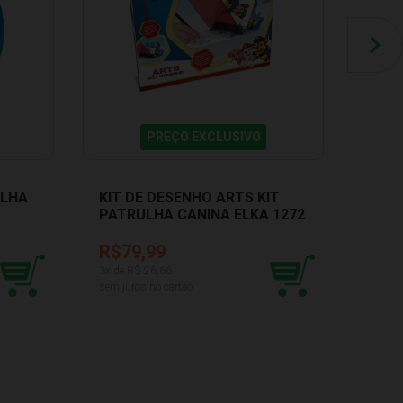
PREÇO EXCLUSIVO
ULHA
KIT DE DESENHO ARTS KIT
PATRULHA CANINA ELKA 1272
R$79,99
3
x de R$
26,66
sem juros no cartão