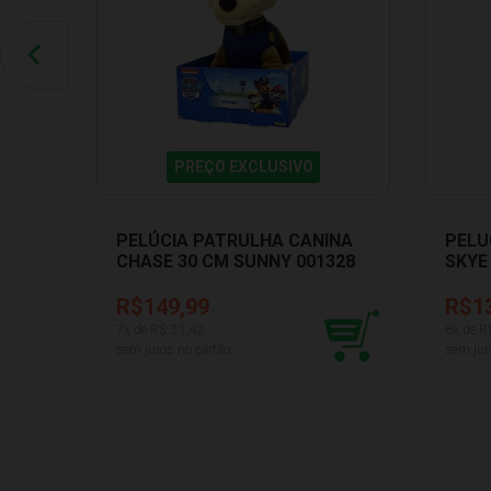
PREÇO EXCLUSIVO
PELÚCIA PATRULHA CANINA
PELU
CHASE 30 CM SUNNY 001328
SKYE
R$149,99
R$1
7
x de R$
21,42
6
x de R
sem juros no cartão
sem jur