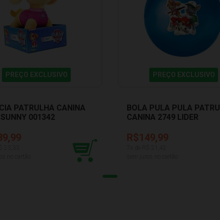
PREÇO EXCLUSIVO
PREÇO EXCLUSIVO
CIA PATRULHA CANINA
BOLA PULA PULA PATR
 SUNNY 001342
CANINA 2749 LIDER
39,99
R$149,99
$
23,33
7
x de R$
21,42
os no cartão
sem juros no cartão