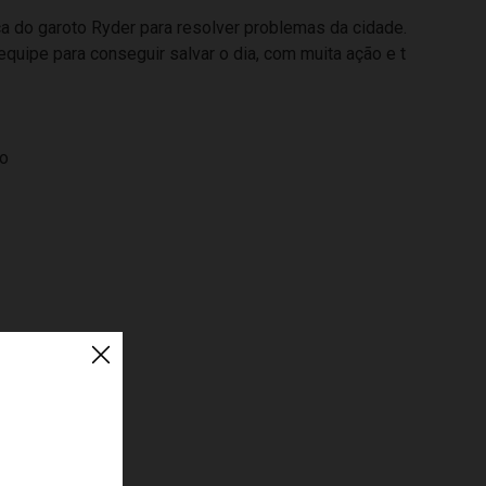
ça do garoto Ryder para resolver problemas da cidade.
uipe para conseguir salvar o dia, com muita ação e t
to