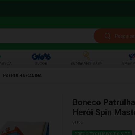
ABEÇA
GLOOB
BUMERANG BABY
BABY A
PATRULHA CANINA
Boneco Patrulha
Herói Spin Mast
31150
PREÇO EXCLUSIVO DO SITE