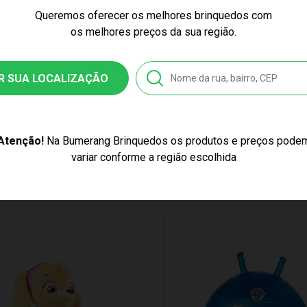
Queremos oferecer os melhores brinquedos com
2
os melhores preços da sua região.
9573632328
R SUA LOCALIZAÇÃO
stico
Boneco Patrulha Canina Chase Cachorrinho Herói
Atenção!
Na Bumerang Brinquedos os produtos e preços pode
variar conforme a região escolhida