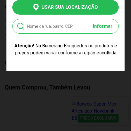
e 5 cm de profundidade;
USAR SUA LOCALIZAÇÃO
- Material: Vinil;
- Boneco possui 3 pontos de articulação: cabeça e braços;
Informar
- Idade Mínima Recomendada: 3 anos;
- Item colecionável.
Atenção!
Na Bumerang Brinquedos os produtos e
preços podem variar conforme a região escolhida
Características
Quem Comprou, Também Levou
PREÇO EXCLUSIVO