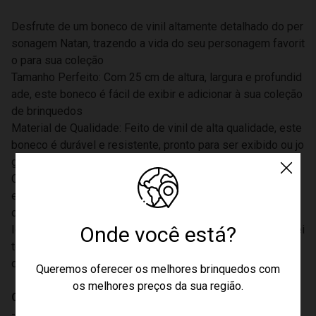
Desfrute de um boneco de vinil altamente detalhado do per
sonagem Natan, trazendo a vida do seu personagem favorit
o para sua coleção
Tamanho Perfeito: Com 25 cm de altura, largura e profundid
ade, este boneco é fácil de exibir e adicionar à sua coleção
de brinquedos
Material de Qualidade: Feito de vinil de alta qualidade, este
boneco é durável e resistente, pronto para ser exibido ou jo
gado
Cores Vibrante: Com um design amarelo vibrante, este bon
eco de vinil Natan Por Ai é fácil de ver e adiciona um toque
de cor à sua coleção
Onde você está?
Ideal para Todos: Este boneco de vinil Natan Por Ai é perfei
to para fãs de todos os gêneros, com um design unissexo
que agrada a todos
Queremos oferecer os melhores brinquedos com
os melhores preços da sua região.
CARACTERÍSTICAS:
- Dimensões Aproximadas: 25cm de altura; 9 cm de largura