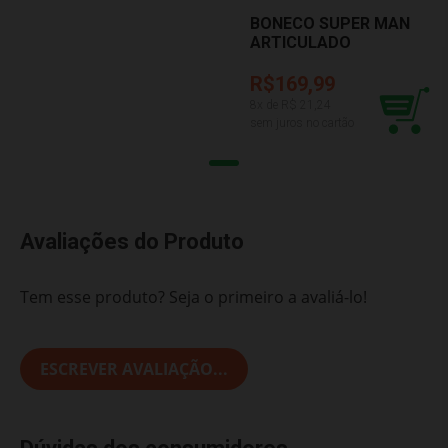
BONECO SUPER MAN
ARTICULADO
NOVABRINK BBRA
1098
R$169,99
8
x de R$
21,24
sem juros no cartão
Avaliações do Produto
Tem esse produto? Seja o primeiro a avaliá-lo!
ESCREVER AVALIAÇÃO...