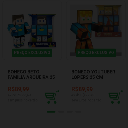
PREÇO EXCLUSIVO
PREÇO EXCLUSIVO
BONECO BETO
BONECO YOUTUBER
FAMILIA ARQUEIRA 25
LOPERS 25 CM
CM ALGAZARRA 1257
ALGAZARRA 3.03.1221
R$89,99
R$89,99
4
x de R$
22,49
4
x de R$
22,49
sem juros no cartão
sem juros no cartão