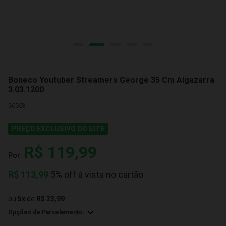
Boneco Youtuber Streamers George 35 Cm Algazarra
3.03.1200
36308
PREÇO EXCLUSIVO DO SITE
R$ 119,99
Por:
R$
113,99
5% off à vista no cartão
ou
5
x
de
R$ 23,99
Opções de Parcelamento: