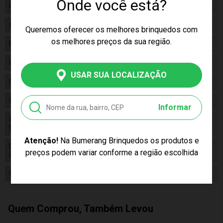
Onde você está?
Idade
03+
Gênero
Unissex
Queremos oferecer os melhores brinquedos com
os melhores preços da sua região.
Fabricante
Algazarra
Código
1200
USAR SUA LOCALIZAÇÃO
Código de Barras
7897447218319
Composição
Plástico
Informar
Conteúdo da
01 Boneco Minecraft Streamers
Embalagem
George 35 cm
Atenção!
Na Bumerang Brinquedos os produtos e
Dimensões do Produto
35 cm
preços podem variar conforme a região escolhida
(A,L,C)
Cor Produto
Multicor
Quem Comprou, Também Levou