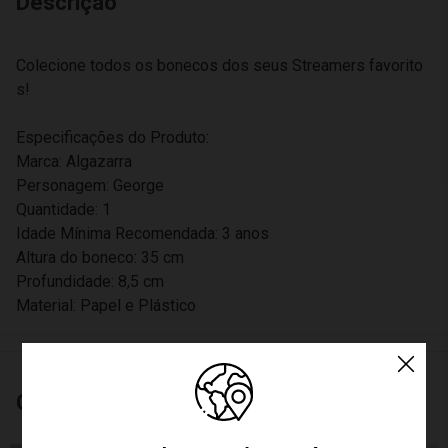
Descrição
Colecione todos os bonecos dos seus Streamers favorito
s!
Especificações do Produto:
Marca: Algazarra
Personagem: George
Quantidade: 1
Idade Mínima Recomendada: 3 anos
Altura do boneco: 35 cm
Profundidade: 8,5 cm
Material: Papel e Plástico
Características