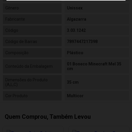
Gênero
Unissex
Fabricante
Algazarra
Código
3.03.1242
Código de Barras
7897447217398
Composição
Plástico
01 Boneco Minecraft Mel 35
Conteúdo da Embalagem
cm
Dimensões do Produto
35 cm
(A,L,C)
Cor Produto
Multicor
Quem Comprou, Também Levou