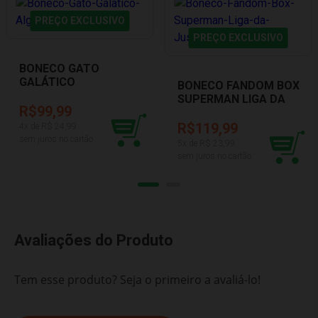
PREÇO EXCLUSIVO
PREÇO EXCLUSIVO
BONECO GATO
GALÁTICO
BONECO FANDOM BOX
ALGAZARRA 1417
SUPERMAN LIGA DA
R$99,99
JUSTIÇA LIDER 3469
R$119,99
4
x de R$
24,99
sem juros no cartão
5
x de R$
23,99
sem juros no cartão
Avaliações do Produto
Tem esse produto? Seja o primeiro a avaliá-lo!