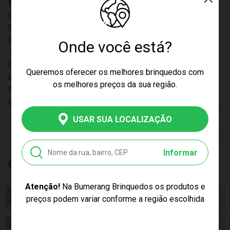
Estimula a imaginação da criança.
Certificação Inmetro: CE-BRI/BRICS 002012/2022 OCP 00
98.
Idade recomendada: A partir de 03 anos.
Onde você está?
Conteúdo e Dimensões:
Queremos oferecer os melhores brinquedos com
Conteúdo: 1 boneco.
os melhores preços da sua região.
Dimensões do produto (aprox.): 35cm altura.
Dimensões da Embalagem aprox.(AxLxP): 38 x 30 x 8,5 cm.
USAR SUA LOCALIZAÇÃO
Informar
Características
Atenção!
Na Bumerang Brinquedos os produtos e
Certificado/ Selo
CE-BRI/BRICS 002012/2022 OCP
preços podem variar conforme a região escolhida
Inmetro
0098
Idade
03+