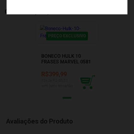
Quem Comprou, Também Levou
PREÇO EXCLUSIVO
BONECO HULK 10
FRASES MARVEL 0581
R$399,99
12
x de R$
33,33
sem juros no cartão
Avaliações do Produto