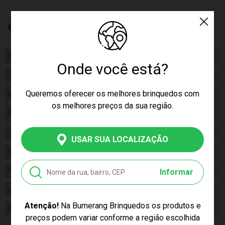
Características
Idade
03+
Onde você está?
Gênero
Masculino
Queremos oferecer os melhores brinquedos com
Personagem
Hulk
os melhores preços da sua região.
Fabricante
Mimo
Código
1203
USAR SUA LOCALIZAÇÃO
Código de Barras
7899347612037
Composição
Plástico, Vinil
Informar
Conteúdo da Embalagem
01 Boneco Hulk Universe
Atenção!
Na Bumerang Brinquedos os produtos e
Cor Produto
Verde
preços podem variar conforme a região escolhida