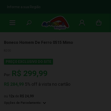
b
Informe a sua Região
Boneco Homem De Ferro 0515 Mimo
8200
PREÇO EXCLUSIVO DO SITE
R$ 299,99
Por:
R$
284,99
5% off à vista no cartão
ou
12
x
de
R$ 24,99
Opções de Parcelamento: