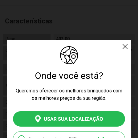
Características
Peso
402.00
Certificado/ Selo
OCAN-BRI.0116/17 NM 300/2002 OCP
Inmetro
0122
Idade
03+
Onde você está?
As cores podem variar entre as imagens
Aviso
mostradas acima e o produto. Imagens
Queremos oferecer os melhores brinquedos com
meramente ilustrativas.
os melhores preços da sua região.
Gênero
Masculino
Personagem
HOMEM DE FERRO
USAR SUA LOCALIZAÇÃO
Categoria
Disney
Fabricante
MIMO