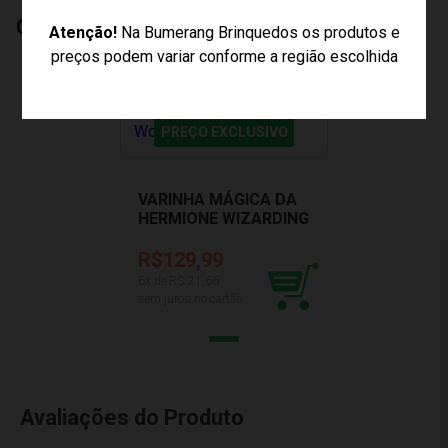
Quem Comprou, Também Levou
Atenção!
Na Bumerang Brinquedos os produtos e
preços podem variar conforme a região escolhida
PREÇO EXCLUSIVO
VARINHA MÁGICA DA
HERMIONE WIZARDING
WORLD SUNNY 002832
R$129,99
6
x de R$
21,66
sem juros no cartão
Avaliações do Produto