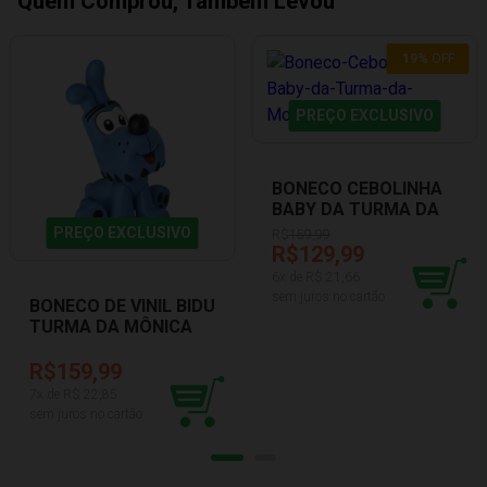
Quem Comprou, Também Levou
19
%
OFF
PREÇO EXCLUSIVO
BONECO CEBOLINHA
BABY DA TURMA DA
MÔNICA NOVABRINK
PREÇO EXCLUSIVO
R$
159,99
BBRA 1045
R$129,99
6
x de R$
21,66
sem juros no cartão
BONECO DE VINIL BIDU
TURMA DA MÔNICA
LIDER 3025
R$159,99
7
x de R$
22,85
sem juros no cartão