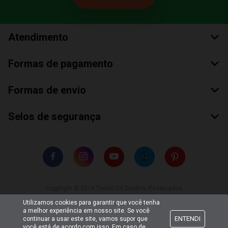
Atendimento
Formas de pagamento
Formas de envio
Selos de segurança
Copyright © 2018 Todos Os Direitos Reservados
Bumerang Brinquedos Eireli – EPP CNPJ: 28.497.265/0001-66
Utilizamos cookies para garantir que você tenha
a melhor experiência em nosso site. Se você
ENTENDI
continuar a usar este site, vamos supor que
você está de acordo com isso. Em caso de