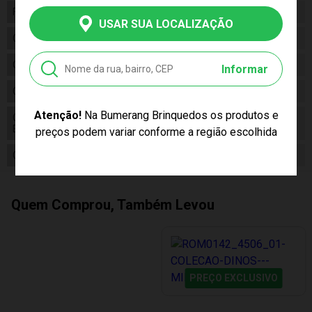
Fabricante
Pupee
USAR SUA LOCALIZAÇÃO
Código
1292
Código de Barras
7898661192430
Informar
Composição
Plástico,Vinil
Atenção!
Na Bumerang Brinquedos os produtos e
Conteúdo da
01 Boneco Cavalo Spirit O Indomável
Embalagem
Busto Com Acessórios
preços podem variar conforme a região escolhida
Cor Produto
Multicor
Quem Comprou, Também Levou
PREÇO EXCLUSIVO