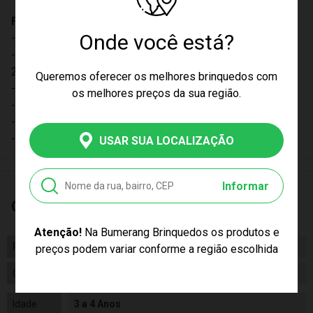
Ficha Técnica:
Onde você está?
- Dimensões: (A x L x C) 38 x 22 x 28cm
- Selo de Segurança do Inmetro: CE-BRI/0228 NM300/200
2 ocp 0006
Queremos oferecer os melhores brinquedos com
- Material/Composição: Vinil e Tecido
os melhores preços da sua região.
- Peso: 1,2 Kilos
- Idade Mínima Recomendada: 3 anos
- Altura (cm): 47
USAR SUA LOCALIZAÇÃO
Informar
Características
Atenção!
Na Bumerang Brinquedos os produtos e
Peso
1530.00
preços podem variar conforme a região escolhida
Certificado/ Selo Inmetro
CE-BRI/IQB 0228 IQB-OCP 006
Idade
3 a 4 Anos