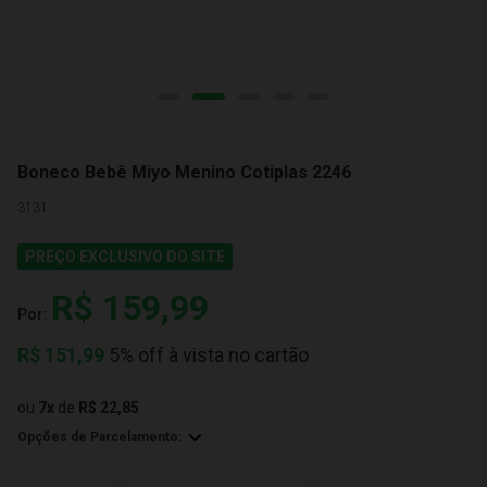
Boneco Bebê Miyo Menino Cotiplas 2246
3131
PREÇO EXCLUSIVO DO SITE
R$ 159,99
Por:
R$
151,99
5% off à vista no cartão
ou
7
x
de
R$ 22,85
Opções de Parcelamento: