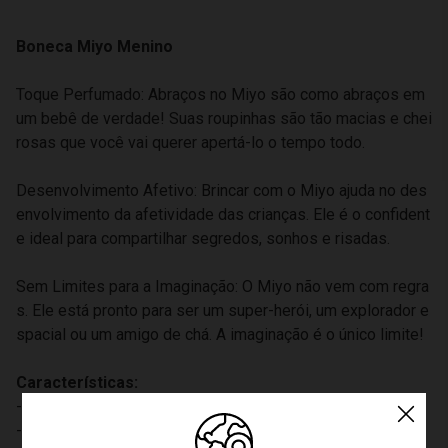
Boneca Miyo Menino
Toque Perfumado: Abraços no Miyo são como abraços em
um bebê de verdade! Suas roupinhas são tão macias e chei
rosas que você vai querer apertá-lo o tempo todo.
Desenvolvimento Afetivo: Brincar com o Miyo ajuda no des
envolvimento da afetividade das crianças. Ele é o confident
e ideal para compartilhar segredos, sonhos e risadas.
Sem Limites para a Imaginação: O Miyo não vem com regra
s. Ele está pronto para ser um super-herói, um explorador e
spacial ou um amigo de chá. A imaginação é o único limite!
Características:
- Marca: Cotiplás
- Modelo: 2246