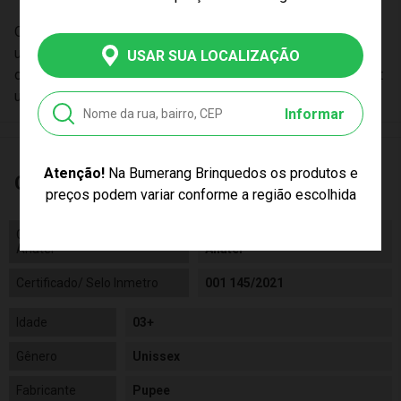
O Mini Dawn Baby Dragões é mais do que um brinquedo: é
uma porta de entrada para o mundo mágico dos dragões. C
USAR SUA LOCALIZAÇÃO
omplete sua coleção Pupee e embarque em grandes avent
uras!
Informar
Atenção!
Na Bumerang Brinquedos os produtos e
Características
preços podem variar conforme a região escolhida
Código de Homologação
Código de Homologação
Anatel
Anatel
Certificado/ Selo Inmetro
001 145/2021
Idade
03+
Gênero
Unissex
Fabricante
Pupee