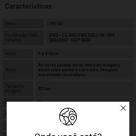
Características
Peso
191.00
Certificado/ Selo
IFBQ - CE-BRI/IFBQ 3353/08 - NM
Inmetro
300/2002 - OCP 0003
Idade
3 a 4 Anos
As cores podem variar entre as imagens
Aviso
mostradas acima e o produto. Imagens
meramente ilustrativas.
Tamanho
30 cm
Produto
Gênero
Masculino
Personagem
Homem Aranha
Categoria
Disney