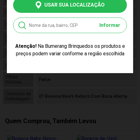
Fabricante
Cotiplas
USAR SUA LOCALIZAÇÃO
Linha
Brinquedo
Código
2211
Informar
Código de
7896964622111
Barras
Atenção!
Na Bumerang Brinquedos os produtos e
preços podem variar conforme a região escolhida
Composição
Vinil, tecido
Alimentação
N/a
Pilhas
False
Inclusas
Conteúdo da
01 Boneca Nino's Reborn Com Boca Aberta
Embalagem
Quem Comprou, Também Levou