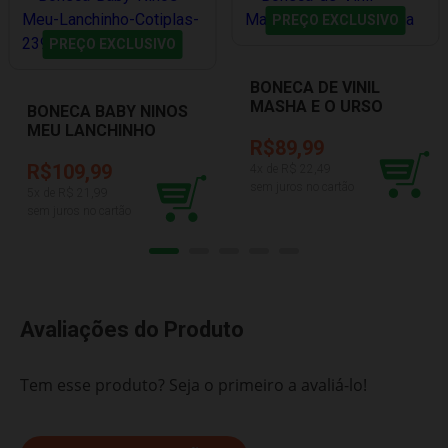
PREÇO EXCLUSIVO
PREÇO EXCLUSIVO
BONECA DE VINIL
MASHA E O URSO
BONECA BABY NINOS
MASHA COTIPLAS
MEU LANCHINHO
2404
R$89,99
COTIPLAS 2396
R$109,99
4
x de R$
22,49
sem juros no cartão
5
x de R$
21,99
sem juros no cartão
Avaliações do Produto
Tem esse produto? Seja o primeiro a avaliá-lo!