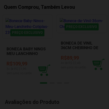
Quem Comprou, Também Levou
PREÇO EXCLUSIVO
PREÇO EXCLUSIVO
BONECA DE VINIL
36CM CHEIRINHO DE
BONECA BABY NINOS
BEBÊ COTIPLAS 2080
MEU LANCHINHO
R$89,99
COTIPLAS 2396
R$109,99
4
x de R$
22,49
sem juros no cartão
5
x de R$
21,99
sem juros no cartão
Avaliações do Produto