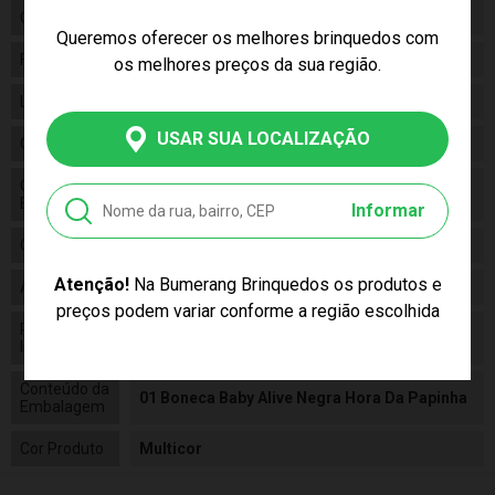
Categoria
Baby Alive
Queremos oferecer os melhores brinquedos com
Fabricante
Hasbro
os melhores preços da sua região.
Linha
Brinquedo
USAR SUA LOCALIZAÇÃO
Código
F2619XB0
Código de
5010993871070
Barras
Informar
Composição
Vinil
Atenção!
Na Bumerang Brinquedos os produtos e
Alimentação
N/a
preços podem variar conforme a região escolhida
Pilhas
False
Inclusas
Conteúdo da
01 Boneca Baby Alive Negra Hora Da Papinha
Embalagem
Cor Produto
Multicor