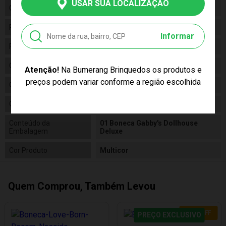
USAR SUA LOCALIZAÇÃO
Gênero
Feminino
Personagem
Gabby's
Informar
Fabricante
Sunny
Código
003632
Atenção!
Na Bumerang Brinquedos os produtos e
preços podem variar conforme a região escolhida
Código de Barras
7899573636326
Composição
Plástico
Conteúdo da
01 Boneca Gabby's Dollhouse
Embalagem
Deluxe
Cor Produto
Multicor
Quem Comprou, Também Levou
31
%
OFF
PREÇO EXCLUSIVO