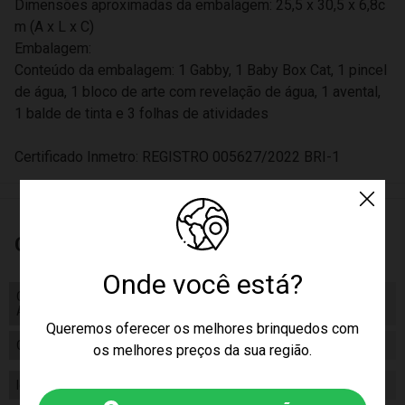
Dimensões aproximadas da embalagem: 25,5 x 30,5 x 6,8c
m (A x L x C)
Embalagem:
Conteúdo da embalagem: 1 Gabby, 1 Baby Box Cat, 1 pincel
de água, 1 bloco de arte com revelação de água, 1 avental,
1 balde de tinta e 3 folhas de atividades
Certificado Inmetro: REGISTRO 005627/2022 BRI-1
Características
Onde você está?
Código de Homologação
Código de Homologação
Anatel
Anatel
Queremos oferecer os melhores brinquedos com
Certificado/ Selo Inmetro
REGISTRO 005627/2022 BRI-1
os melhores preços da sua região.
Idade
03+