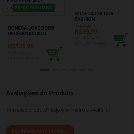
PREÇO EXCLUSIVO
BONECA LULUCA
FASHION
R$
144,99
BONECA LOVE BORN
R$99,99
RECÉM NASCIDO
4
x de R$
24,99
COTIPLAS 2590
sem juros no cartão
R$129,99
6
x de R$
21,66
sem juros no cartão
Avaliações do Produto
Tem esse produto? Seja o primeiro a avaliá-lo!
ESCREVER AVALIAÇÃO...