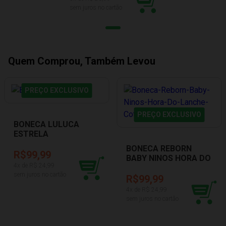
sem juros no cartão
Quem Comprou, Também Levou
PREÇO EXCLUSIVO
PREÇO EXCLUSIVO
BONECA LULUCA
ESTRELA
1001005700033
BONECA REBORN
R$99,99
BABY NINOS HORA DO
4
x de R$
24,99
LANCHE COTIPLAS
sem juros no cartão
2406
R$99,99
4
x de R$
24,99
sem juros no cartão