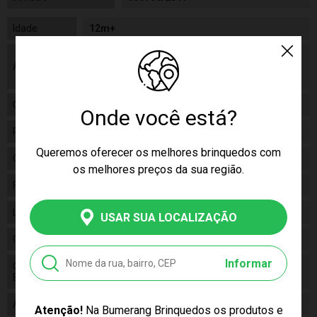
Idade
12m+
As cores podem variar entre as imagens
Aviso
mostradas acima e o produto. Imagens
meramente ilustrativas.
Gênero
Feminino
Onde você está?
Personagem
N/A
Queremos oferecer os melhores brinquedos com
Categoria
N/a
os melhores preços da sua região.
Fabricante
ELKA
Linha
Brinquedo
USAR SUA LOCALIZAÇÃO
Código
750
Informar
Código de
7841234034514
Barras
Alimentação
3 Pilhas Lr 41
Atenção!
Na Bumerang Brinquedos os produtos e